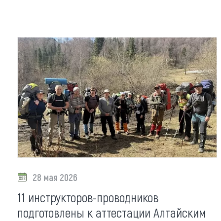
Где поесть
Кар
Нов
Рестораны
Кафе
Что 
Придорожные кафе
Другие рубрики
О нас
Реестр туроператоров
28 мая 2026
Алтайского края
11 инструкторов-проводников
Реестр туристических
агентств Алтайского края
подготовлены к аттестации Алтайским