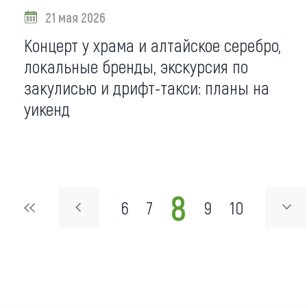
21 мая 2026
Концерт у храма и алтайское серебро,
локальные бренды, экскурсия по
закулисью и дрифт-такси: планы на
уикенд
8
6
7
9
10