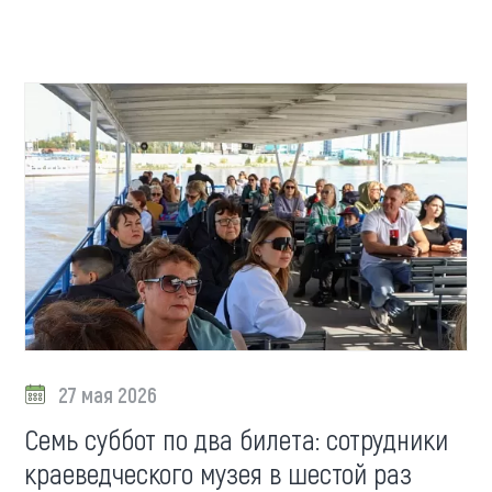
та
О регионе
ости
Общая информация
Как добраться
привезти (сувениры)
Люди, прославившие Ал
Карты и буклеты
27 мая 2026
Семь суббот по два билета: сотрудники
краеведческого музея в шестой раз