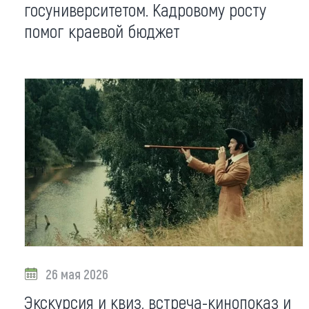
Обращения граждан
госуниверситетом. Кадровому росту
Противодействие коррупции
помог краевой бюджет
26 мая 2026
Экскурсия и квиз, встреча-кинопоказ и