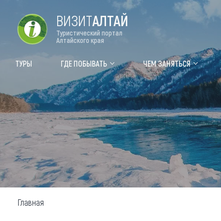
ВИЗИТ
АЛТАЙ
Туристический портал
Алтайского края
Форум VISIT ALTAI
Цвет
ТУРЫ
ГДЕ ПОБЫВАТЬ
ЧЕМ ЗАНЯТЬСЯ
Туры
Где
Объек
Объек
Объек
Топ т
Для м
Главная