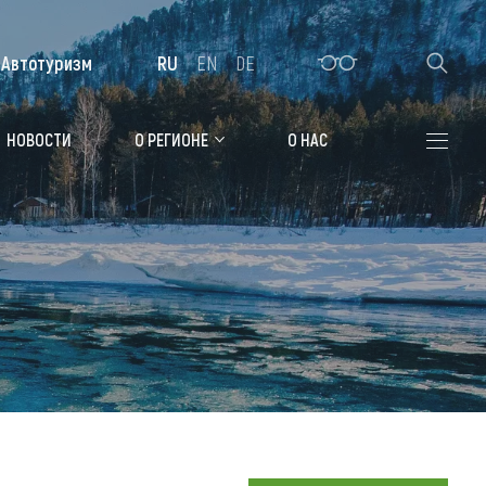
Автотуризм
RU
EN
DE
Алтайская зимовка
НОВОСТИ
О РЕГИОНЕ
О НАС
Где остановиться
Санатории
Гостиницы, отели
Коттеджи, базы
Сельские усадьбы
Мотели, придорожные отели