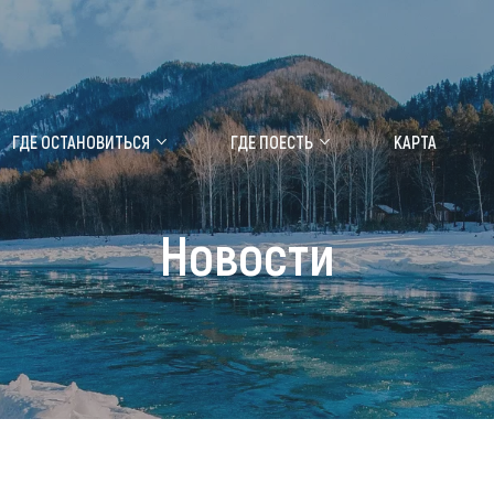
ение маральника
Медицинский форум
ГДЕ ОСТАНОВИТЬСЯ
ГДЕ ПОЕСТЬ
КАРТА
 побывать
Чем заняться
Новости
ты природы
Календарь событий
ты истории и культуры
Аудиогид
ты развлечений
Мой маршрут
уристических мест
аломобильных граждан