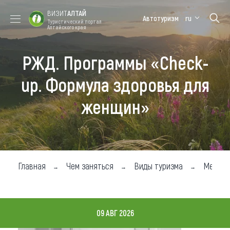
ВИЗИТ
АЛТАЙ
Автотуризм
ru
Туристический портал
Алтайского края
РЖД. Программы «Check-
Форум VISIT
Цветение
Медицинский
Алтайская
ALTAI
маральника
форум
зимовка
up. Формула здоровья для
Туры
женщин»
Где побывать
Чем заняться
Где остановиться
Главная
Чем заняться
Виды туризма
Медтур
Где поесть
Карта
09 АВГ 2026
Новости