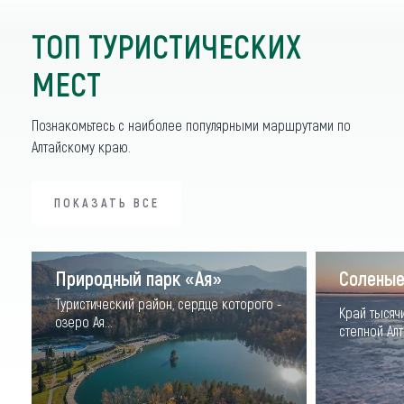
ТОП ТУРИСТИЧЕСКИХ
МЕСТ
Познакомьтесь с наиболее популярными маршрутами по
Алтайскому краю.
ПОКАЗАТЬ ВСЕ
ПОКАЗАТЬ ВСЕ
Природный парк «Ая»
Соленые
Туристический район, сердце которого -
Край тысяч
озеро Ая...
степной Алта