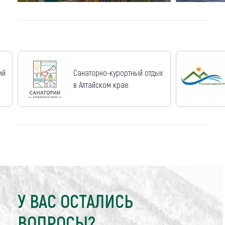
ий
Санаторно-курортный отдых
в Алтайском крае
У ВАС ОСТАЛИСЬ
ВОПРОСЫ?