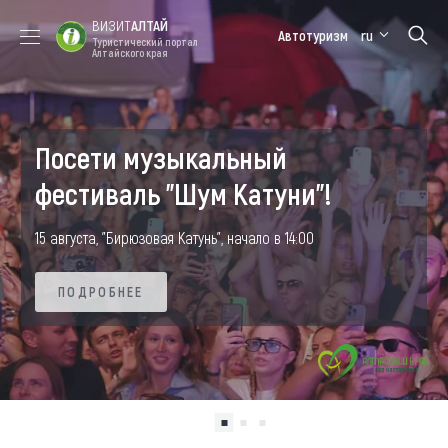
ВИЗИТ
АЛТАЙ
Автотуризм
ru
Туристический портал
Алтайского края
Форум VISIT
Цветение
Медицинский
Алтайская
ALTAI
маральника
форум
зимовка
Посети музыкальный
Туры
фестиваль "Шум Катуни"!
Где побывать
15 августа, "Бирюзовая Катунь", начало в 14:00
Чем заняться
ПОДРОБНЕЕ
Где остановиться
ПОДРОБНЕЕ
Где поесть
Карта
Новости