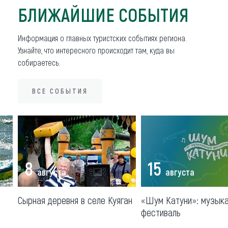
БЛИЖАЙШИЕ СОБЫТИЯ
Что привезти (сувениры)
Информация о главных туристских событиях региона.
О регионе
Узнайте, что интересного происходит там, куда вы
Коллекция впечатлений
собираетесь.
Другие рубрики
ВСЕ СОБЫТИЯ
ВСЕ СОБЫТИЯ
8
15
августа
августа
Сырная деревня в селе Куяган
«Шум Катуни»: музык
фестиваль