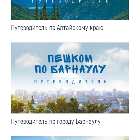
Что привезти (сувениры)
О регионе
Путеводитель по Алтайскому краю
Коллекция впечатлений
Другие рубрики
Путеводитель по городу Барнаулу