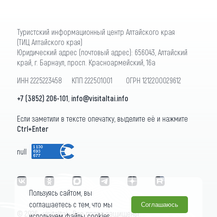
Туристский информационный центр Алтайского края
(ТИЦ Алтайского края)
Юридический адрес (почтовый адрес): 656043, Алтайский
край, г. Барнаул, просп. Красноармейский, 16а
ИНН 2225223458 КПП 222501001 ОГРН 1212200029612
+7 (3852) 206-101
,
info@visitaltai.info
Если заметили в тексте опечатку, выделите её и нажмите
Ctrl+Enter
null
Пользуясь сайтом, вы
соглашаетесь с тем, что мы
Соглашаюсь
© 2026 «visitaltai» Все права защищены.
используем файлы cookies.