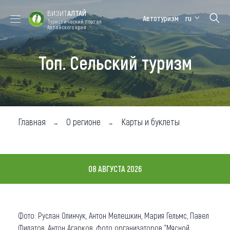
ВИЗИТ
АЛТАЙ
Автотуризм
ru
Туристический портал
Алтайского края
Топ. Сельский туризм
Форум VISIT
Цветение
Медицинский
Алтайская
ALTAI
маральника
форум
зимовка
Туры
Где побывать
Главная
О регионе
Карты и буклеты
Чем заняться
Где остановиться
08 АВГУСТА 2026
Где поесть
Карта
Фото: Руслан Олинчук, Антон Мелешкин, Мария Гельмс, Павел
Новости
Филатов, Антон Агарков, фото организаторов "Мясной