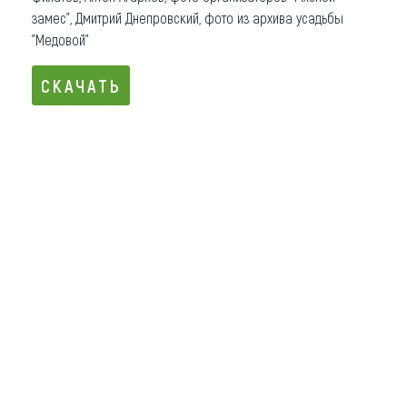
замес", Дмитрий Днепровский, фото из архива усадьбы
Что привезти (сувениры)
"Медовой"
О регионе
СКАЧАТЬ
Коллекция впечатлений
СКАЧАТЬ
Другие рубрики