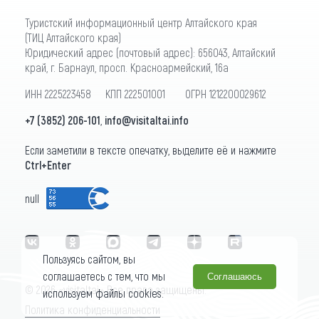
Туристский информационный центр Алтайского края
(ТИЦ Алтайского края)
Юридический адрес (почтовый адрес): 656043, Алтайский
край, г. Барнаул, просп. Красноармейский, 16а
ИНН 2225223458 КПП 222501001 ОГРН 1212200029612
+7 (3852) 206-101
,
info@visitaltai.info
Если заметили в тексте опечатку, выделите её и нажмите
Ctrl+Enter
null
Пользуясь сайтом, вы
соглашаетесь с тем, что мы
Соглашаюсь
© 2026 «visitaltai» Все права защищены.
используем файлы cookies.
Политика конфиденциальности