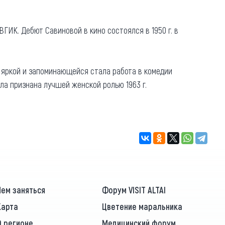
Коллекция впечатлений
ВГИК. Дебют Савиновой в кино состоялся в 1950 г. в
Блог путешественника
Видеогалерея
й яркой и запоминающейся стала работа в комедии
тай
Фотогалерея
ла признана лучшей женской ролью 1963 г.
Чем заняться
Форум VISIT ALTAI
Карта
Цветение маральника
О регионе
Медицинский форум