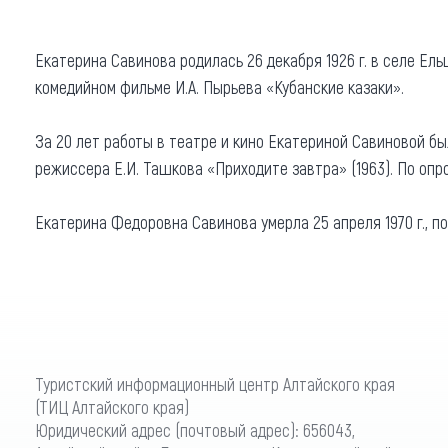
Где поесть
Кар
Екатерина Савинова родилась 26 декабря 1926 г. в селе Ель
Нов
Рестораны
комедийном фильме И.А. Пырьева «Кубанские казаки».
Кафе
Что 
За 20 лет работы в театре и кино Екатериной Савиновой бы
Придорожные кафе
режиссера Е.И. Ташкова «Приходите завтра» (1963). По оп
Екатерина Федоровна Савинова умерла 25 апреля 1970 г., п
Другие рубрики
О нас
Реестр туроператоров
Алтайского края
Туристский информационный центр Алтайского края
Реестр туристических
(ТИЦ Алтайского края)
агентств Алтайского края
Юридический адрес (почтовый адрес): 656043,