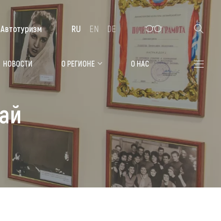
Автотуризм
RU
EN
DE
Алтайская зимовка
НОВОСТИ
О РЕГИОНЕ
О НАС
Где остановиться
ай
Санатории
Гостиницы, отели
Коттеджи, базы
Сельские усадьбы
Мотели, придорожные отели