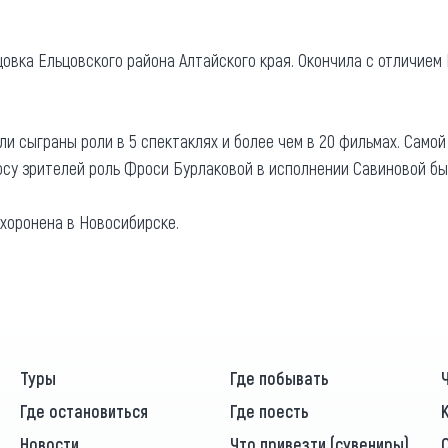
та
О регионе
цовка Ельцовского района Алтайского края. Окончила с отличием 
ости
Общая информация
Как добраться
привезти (сувениры)
ли сыграны роли в 5 спектаклях и более чем в 20 фильмах. Само
Люди, прославившие Ал
росу зрителей роль Фроси Бурлаковой в исполнении Савиновой бы
Карты и буклеты
охоронена в Новосибирске.
Туры
Где побывать
Где остановиться
Где поесть
Новости
Что привезти (сувениры)