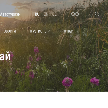
Автотуризм
RU
EN
DE
Алтайская зимовка
НОВОСТИ
О РЕГИОНЕ
О НАС
Где остановиться
ай
Санатории
Гостиницы, отели
Коттеджи, базы
Сельские усадьбы
Мотели, придорожные отели