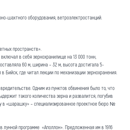
Коллекция впечатлений
орно-шахтного оборудования, ветроэлектростанций.
Блог путешественника
Видеогалерея
тай
Фотогалерея
нетных пространств».
 включал в себя зернохранилище на 13 000 тонн,
оставляла 60 м, ширина – 32 м, высота достигала 5-
в Бийск, где читал лекции по механизации зернохранения.
вредительстве. Одним из пунктов обвинения было то, что
выдержит такого количества зерна и развалится, погубив
аботу в «шарашку» – специализированное проектное бюро №
в лунной программе «Аполлон». Предложенная им в 1916