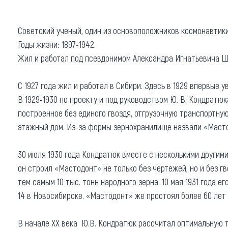
Где поесть
Кар
Советский ученый, один из основоположников космонавтики
Нов
Рестораны
Годы жизни: 1897-1942.
Кафе
Что 
Жил и работал под псевдонимом Александра Игнатьевича Ш
Придорожные кафе
С 1927 года жил и работал в Сибири. Здесь в 1929 впервы
В 1929-1930 по проекту и под руководством Ю. В. Кондратюк
построенное без единого гвоздя, отгрузочную транспортную
этажный дом. Из-за формы зернохранилище назвали «Мастод
Другие рубрики
30 июля 1930 года Кондратюк вместе с несколькими другим
О нас
он строил «Мастодонт» не только без чертежей, но и без г
Реестр туроператоров
тем самым 10 тыс. тонн народного зерна. 10 мая 1931 года
Алтайского края
14 в Новосибирске. «Мастодонт» же простоял более 60 лет и
Реестр туристических
агентств Алтайского края
В начале ХХ века Ю.В. Кондратюк рассчитал оптимальную т