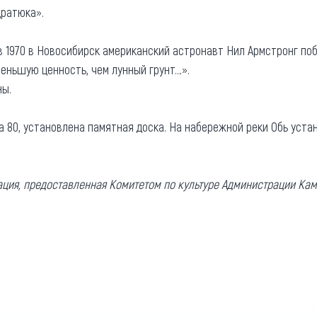
дратюка».
 в 1970 в Новосибирск американский астронавт Нил Армстронг по
меньшую ценность, чем лунный грунт…».
ны.
на 80, установлена памятная доска. На набережной реки Обь ус
ция, предоставленная Комитетом по культуре Администрации Кам