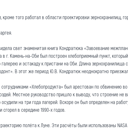
та
О регионе
, кроме того работал в области проектировки зернохранилищ, г
ости
Общая информация
Как добраться
привезти (сувениры)
аргея.
Люди, прославившие Ал
е увидела свет знаменитая книга Кондратюка «Завоевание межпла
Карты и буклеты
а в г. Камень-на-Оби был построен хлебоприемный пункт, который
 галерею и эстакаду к пристани на Оби. Длина зернохранилища с
онт». В этот же период Ю.В. Кондратюк неоднократно приезжал 
и сотрудниками «Хлебопродукта» был арестован по обвинению во 
воздей. Местное руководство пришло к выводу, что строение не 
 его осудили на три года лагерей. Вскоре он был определен на р
 сгорел в середине 1990-х годов.
раекторию полёта к Луне. Эти расчёты были использованы NASA 