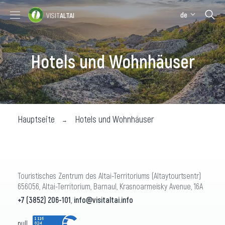
de
VISIT
ALTAI
Sehenswürdigkeiten
Hotels und Wohnhäuser
Hotels und Wohnhäuser
Hauptseite
Hotels und Wohnhäuser
Touristisches Zentrum des Altai-Territoriums (Altaytourtsentr)
656056, Altai-Territorium, Barnaul, Krasnoarmeisky Avenue, 16A
+7 (3852) 206-101
,
info@visitaltai.info
null