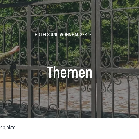
HOTELS UND WOHNHÄUSER
els und Wohnhäuser
orien
s and inns
Themen
 Häuser
nlagerer
ndienst
robjekte