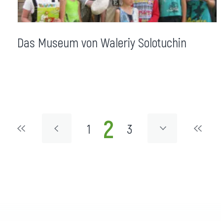
Das Museum von Waleriy Solotuchin
2
1
3