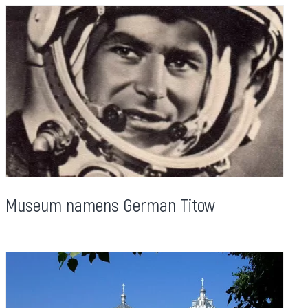
Museum namens German Titow