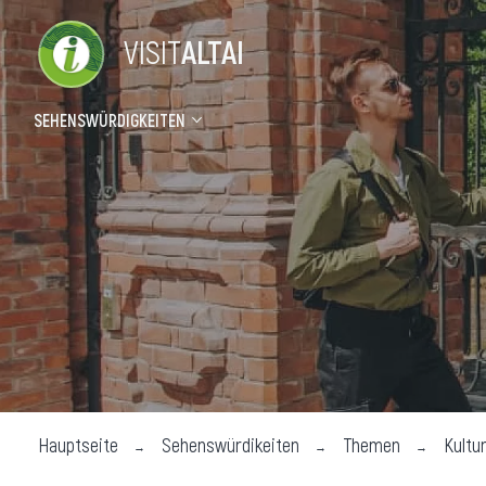
VISIT
ALTAI
SEHENSWÜRDIGKEITEN
Sehenswürdigkeiten
Hot
Themen
Sanat
Touristischen attraktionen
Hotel
Gäste
Ferie
Panne
Hauptseite
Sehenswürdikeiten
Themen
Kultu