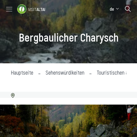
de
VISIT
ALTAI
Sehenswürdigkeiten
Hotels und Wohnhäuser
Bergbaulicher Charysch
Hauptseite
Sehenswürdikeiten
Touristischen attra