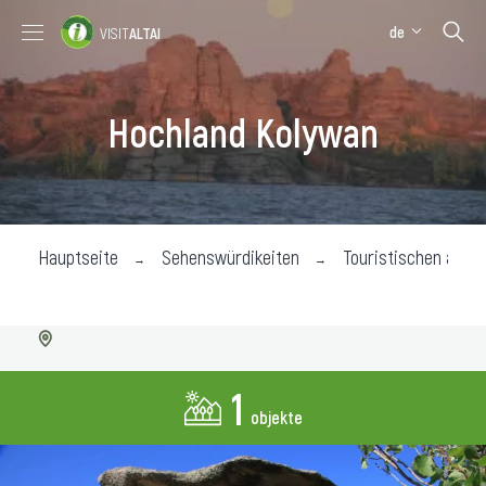
de
VISIT
ALTAI
Sehenswürdigkeiten
Hotels und Wohnhäuser
Hochland Kolywan
Hauptseite
Sehenswürdikeiten
Touristischen attra
1
objekte