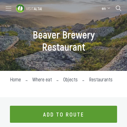
en
VISIT
ALTAI
Places to visit
Where stay
Beaver Brewery
Where eat
Restaurant
About the region
Collection impressions
Home
Where eat
Objects
Restaurants
ADD TO ROUTE