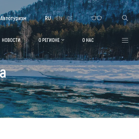
Автотуризм
RU
EN
DE
Алтайская зимовка
НОВОСТИ
О РЕГИОНЕ
О НАС
Где остановиться
а
Санатории
Гостиницы, отели
Коттеджи, базы
Сельские усадьбы
Мотели, придорожные отели