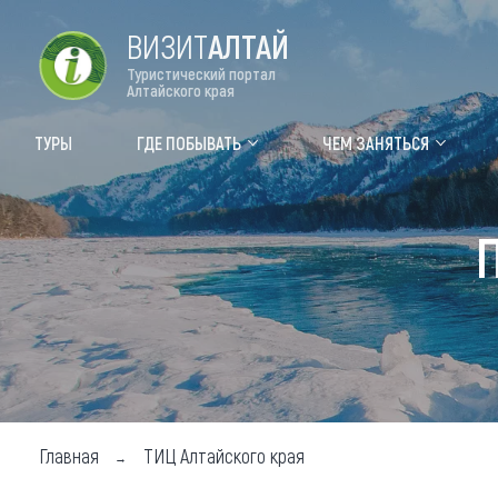
ВИЗИТ
АЛТАЙ
Туристический портал
Алтайского края
Форум VISIT ALTAI
Цвет
ТУРЫ
ГДЕ ПОБЫВАТЬ
ЧЕМ ЗАНЯТЬСЯ
Туры
Где
Объек
Объек
Объек
Топ т
Для м
Главная
ТИЦ Алтайского края