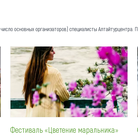
та
О регионе
ости
Общая информация
 число основных организаторов) специалисты Алтайтурцентра. П
Как добраться
привезти (сувениры)
Люди, прославившие Ал
Карты и буклеты
Фестиваль «Цветение маральника»