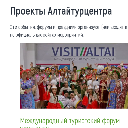
Где поесть
Кар
Проекты Алтайтурцентра
Нов
Рестораны
Эти события, форумы и праздники организуют (или входят в
Кафе
Что 
на официальных сайтах мероприятий.
Придорожные кафе
Другие рубрики
О нас
Реестр туроператоров
Алтайского края
Реестр туристических
Международный туристский форум
агентств Алтайского края