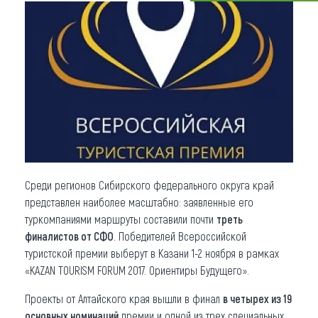
Что привезти (сувениры)
О регионе
Коллекция впечатлений
Другие рубрики
Среди регионов Сибирского федерального округа край
представлен наиболее масштабно: заявленные его
туркомпаниями маршруты составили почти
треть
финалистов от СФО
. Победителей Всероссийской
туристской премии выберут в Казани 1-2 ноября в рамках
«KAZAN TOURISM FORUM 2017. Ориентиры Будущего».
Проекты от Алтайского края вышли в финал
в четырех из 19
основных номинаций
премии и одной из трех специальных