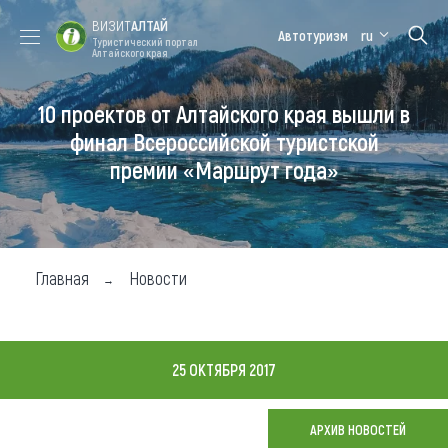
ВИЗИТ
АЛТАЙ
Автотуризм
ru
Туристический портал
Алтайского края
10 проектов от Алтайского края вышли в
Форум VISIT
Цветение
Медицинский
Алтайская
ALTAI
маральника
форум
зимовка
финал Всероссийской туристской
премии «Маршрут года»
Туры
Где побывать
Чем заняться
Главная
Новости
Где остановиться
Где поесть
25 ОКТЯБРЯ 2017
Карта
АРХИВ НОВОСТЕЙ
Новости