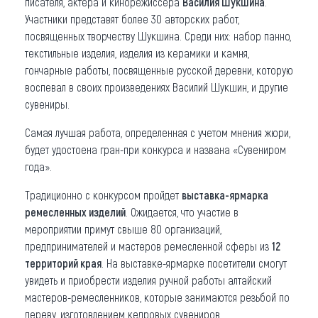
писателя, актера и кинорежиссера
Василия Шукшина
.
Участники представят более 30 авторских работ,
посвященных творчеству Шукшина. Среди них: набор панно,
текстильные изделия, изделия из керамики и камня,
гончарные работы, посвященные русской деревни, которую
воспевал в своих произведениях Василий Шукшин, и другие
сувениры.
Самая лучшая работа, определенная с учетом мнения жюри,
будет удостоена гран-при конкурса и названа «Сувениром
года».
Традиционно с конкурсом пройдет
выставка-ярмарка
ремесленных изделий
. Ожидается, что участие в
мероприятии примут свыше 80 организаций,
предпринимателей и мастеров ремесленной сферы из
12
территорий края
. На выставке-ярмарке посетители смогут
увидеть и приобрести изделия ручной работы алтайский
мастеров-ремесленников, которые занимаются резьбой по
дереву, изготовлением кедровых сувениров,