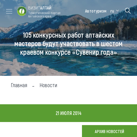
ВИЗИТ
АЛТАЙ
Автотуризм
ru
Туристический портал
Алтайского края
105 конкурсных работ алтайских
Форум VISIT
Цветение
Медицинский
Алтайская
ALTAI
маральника
форум
зимовка
мастеров будут участвовать в шестом
краевом конкурсе «Сувенир года»
Туры
Где побывать
Чем заняться
Главная
Новости
Где остановиться
Где поесть
21 ИЮЛЯ 2014
Карта
АРХИВ НОВОСТЕЙ
Новости