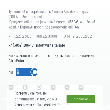
Туристский информационный центр Алтайского края
(ТИЦ Алтайского края)
Юридический адрес (почтовый адрес): 656043, Алтайский
край, г. Барнаул, просп. Красноармейский, 16а
ИНН 2225223458 КПП 222501001 ОГРН 1212200029612
+7 (3852) 206-101
,
info@visitaltai.info
Если заметили в тексте опечатку, выделите её и нажмите
Ctrl+Enter
null
Пользуясь сайтом, вы
соглашаетесь с тем, что мы
Соглашаюсь
© 2026 «visitaltai» Все права защищены.
используем файлы cookies.