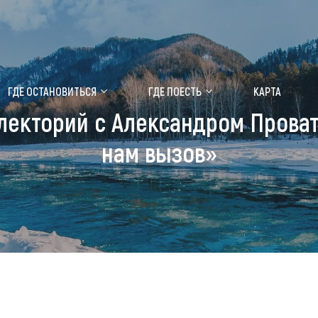
ение маральника
Медицинский форум
ГДЕ ОСТАНОВИТЬСЯ
ГДЕ ПОЕСТЬ
КАРТА
нолекторий с Александром Пров
 побывать
Чем заняться
нам вызов»
ты природы
Календарь событий
ты истории и культуры
Аудиогид
ты развлечений
Мой маршрут
уристических мест
аломобильных граждан