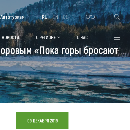
Автотуризм
RU
EN
DE
Алтайская зимовка
НОВОСТИ
О РЕГИОНЕ
О НАС
аторовым «Пока горы бросают
Где остановиться
Санатории
Гостиницы, отели
Коттеджи, базы
Сельские усадьбы
Мотели, придорожные отели
09 ДЕКАБРЯ 2019