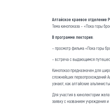
Где поесть
Кар
Нов
Рестораны
Алтайское краевое отделение 
Тема кинопоказа – «Пока горы бр
Кафе
Что 
Придорожные кафе
В программе лектория:
– просмотр фильма «Пока горы бро
– встреча с выдающимся путешес
Другие рубрики
Кинопоказ предназначен для широк
сложнейших первопрохождений Ал
О нас
узнают, как алтайские альпинисты
Реестр туроператоров
Алтайского края
Для участия в кинолектории жела
Реестр туристических
заявку с названием учреждения и
агентств Алтайского края