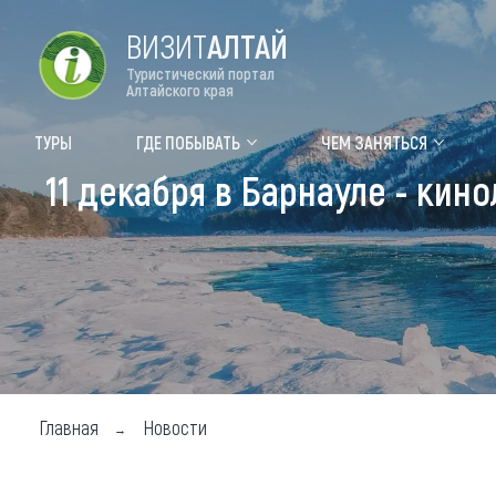
ВИЗИТ
АЛТАЙ
Туристический портал
Алтайского края
Форум VISIT ALTAI
Цвет
ТУРЫ
ГДЕ ПОБЫВАТЬ
ЧЕМ ЗАНЯТЬСЯ
11 декабря в Барнауле - ки
Туры
Где
Объек
Объек
Объек
Топ т
Для м
Главная
Новости