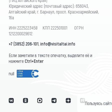
(ТИЦ Алтайского края)
Юридический адрес (почтовый адрес): 656043,
Алтайский край, г. Барнаул, просп. Красноармейский,
16а
ИНН 2225223458 КПП 222501001 ОГРН
1212200029612
+7 (3852) 206-101
,
info@visitaltai.info
Если заметили в тексте опечатку, выделите её и
нажмите
Ctrl+Enter
null
Пользуясь сайт