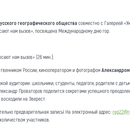
та
О регионе
ости
Общая информация
Русского географического общества
совместно с Галереей «Ун
осают нам вызов», посвящена Международному дню гор.
Как добраться
привезти (сувениры)
Люди, прославившие Ал
Карты и буклеты
сают нам вызов» (26 мин.);
твенником России, кинооператором и фотографом
Александром
ой аудитории: школьники, студенты, педагоги, родители с детьм
ександр Проваторов поделится секретами успешного преодолени
 восходили на Эверест.
тельно предварительная запись! На электронный адрес:
reg22@r
 количеством участников.