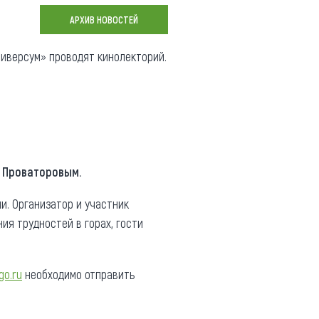
Коллекция впечатлений
АРХИВ НОВОСТЕЙ
Блог путешественника
иверсум» проводят кинолекторий.
Видеогалерея
тай
Фотогалерея
 Проваторовым.
и. Организатор и участник
я трудностей в горах, гости
go.ru
необходимо отправить