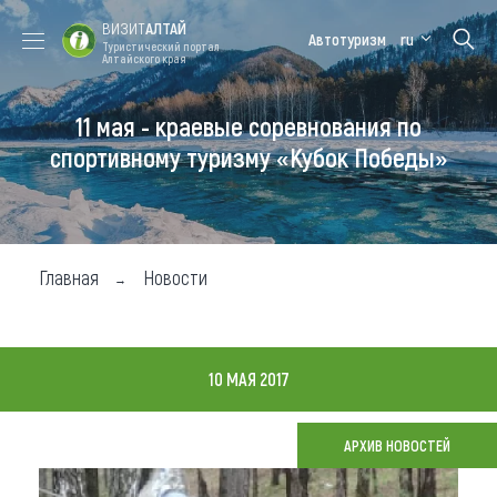
ВИЗИТ
АЛТАЙ
Автотуризм
ru
Туристический портал
Алтайского края
11 мая - краевые соревнования по
Форум VISIT
Цветение
Медицинский
Алтайская
ALTAI
маральника
форум
зимовка
спортивному туризму «Кубок Победы»
Туры
Где побывать
Главная
Новости
Чем заняться
Где остановиться
10 МАЯ 2017
Где поесть
Карта
АРХИВ НОВОСТЕЙ
Новости