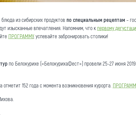
 блюда из сибирских продуктов
по специальным рецептам
– го
дут изысканные впечатления. Напомним, что к
первому дегустац
айте
ПРОГРАММУ
, успевайте забронировать столики!
 тур
по Белокурихе («БелокурихаФест») провели 25-27 июня 2019 
ха отметит 152 года с момента возникновения курорта.
ПРОГРАММ
ихова.
.