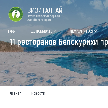
ВИЗИТ
АЛТАЙ
Туристический портал
Алтайского края
Форум VISIT ALTAI
Цвет
ТУРЫ
ГДЕ ПОБЫВАТЬ
ЧЕМ ЗАНЯТЬСЯ
11 ресторанов Белокурихи п
Туры
Где
Объек
Объек
Объек
Топ т
Для м
Главная
Новости