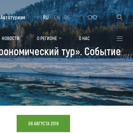
Автотуризм
RU
EN
DE
Алтайская зимовка
НОВОСТИ
О РЕГИОНЕ
О НАС
трономический тур». Событие
Где остановиться
Санатории
Гостиницы, отели
Коттеджи, базы
Сельские усадьбы
Мотели, придорожные отели
08 АВГУСТА 2019