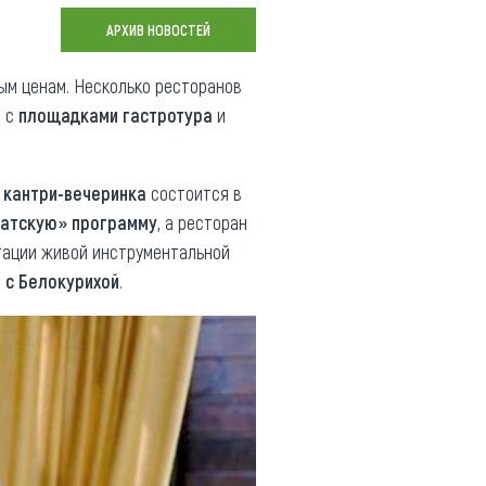
Коллекция впечатлений
АРХИВ НОВОСТЕЙ
Блог путешественника
ым ценам. Несколько ресторанов
м с
площадками гастротура
и
Видеогалерея
тай
Фотогалерея
ь
кантри-вечеринка
состоится в
ратскую» программу
, а ресторан
тации живой инструментальной
 с Белокурихой
.