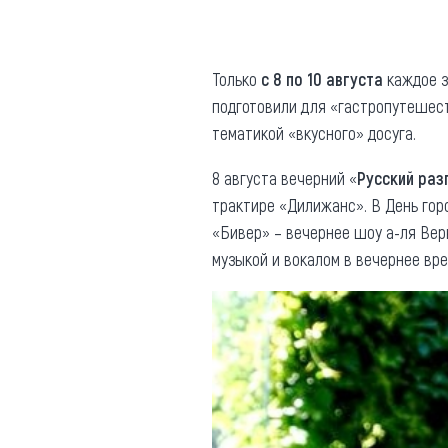
Где поесть
Кар
Нов
Рестораны
Только
с 8 по 10 августа
каждое з
подготовили для «гастропутешес
Кафе
Что 
тематикой «вкусного» досуга.
Придорожные кафе
8 августа вечерний «
Русский раз
трактире «Дилижанс». В День гор
«Бивер» – вечернее шоу а-ля Вер
музыкой и вокалом в вечернее вр
Другие рубрики
О нас
Реестр туроператоров
Алтайского края
Реестр туристических
агентств Алтайского края