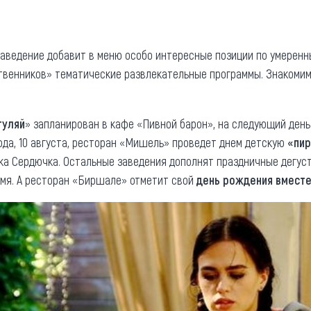
та
О регионе
ости
Общая информация
аведение добавит в меню особо интересные позиции по умеренн
твенников» тематические развлекательные программы. Знакоми
Как добраться
привезти (сувениры)
Люди, прославившие Ал
Карты и буклеты
гуляй
» запланирован в кафе «Пивной барон», на следующий ден
ода, 10 августа, ресторан «Мишель» проведет днем детскую
«пи
ка Сердючка. Остальные заведения дополнят праздничные дегус
емя. А ресторан «Биршале» отметит свой
день рождения вместе