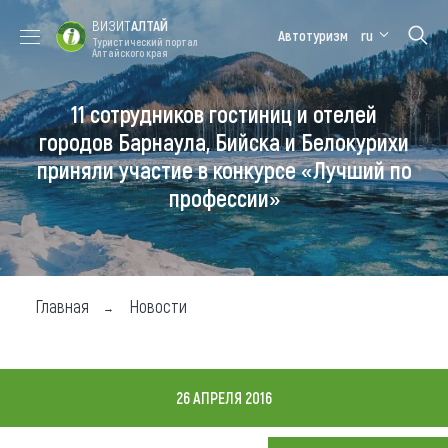
ВИЗИТ
АЛТАЙ
Автотуризм
ru
Туристический портал
Алтайского края
11 сотрудников гостиниц и отелей
Форум VISIT
Цветение
Медицинский
Алтайская
ALTAI
маральника
форум
зимовка
городов Барнаула, Бийска и Белокурихи
приняли участие в конкурсе «Лучший по
Туры
профессии»
Где побывать
Чем заняться
Где остановиться
Главная
Новости
Где поесть
Карта
26 АПРЕЛЯ 2016
Новости