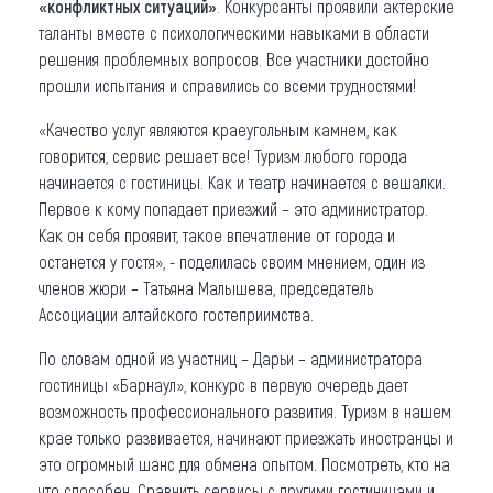
«конфликтных ситуаций»
. Конкурсанты проявили актерские
таланты вместе с психологическими навыками в области
решения проблемных вопросов. Все участники достойно
прошли испытания и справились со всеми трудностями!
«Качество услуг являются краеугольным камнем, как
говорится, сервис решает все! Туризм любого города
начинается с гостиницы. Как и театр начинается с вешалки.
Первое к кому попадает приезжий – это администратор.
Как он себя проявит, такое впечатление от города и
останется у гостя», - поделилась своим мнением, один из
членов жюри – Татьяна Малышева, председатель
Ассоциации алтайского гостеприимства.
По словам одной из участниц – Дарьи – администратора
гостиницы «Барнаул», конкурс в первую очередь дает
возможность профессионального развития. Туризм в нашем
крае только развивается, начинают приезжать иностранцы и
это огромный шанс для обмена опытом. Посмотреть, кто на
что способен. Сравнить сервисы с другими гостиницами и,