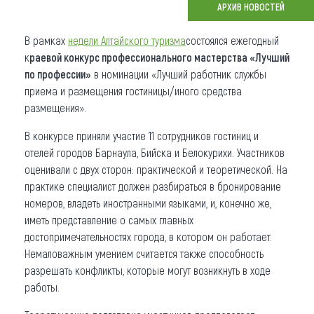
АРХИВ НОВОСТЕЙ
Что привезти (сувениры)
В рамках
недели Алтайского туризма
состоялся ежегодный
О регионе
к
раевой конкурс профессионального мастерства «Лучший
по профессии»
в номинации «Лучший работник службы
Коллекция впечатлений
приема и размещения гостиницы/иного средства
размещения».
Другие рубрики
В конкурсе приняли участие 11 сотрудников гостиниц и
отелей городов Барнаула, Бийска и Белокурихи. Участников
оценивали с двух сторон: практической и теоретической. На
практике специалист должен разбираться в бронирование
номеров, владеть иностранными языками, и, конечно же,
иметь представление о самых главных
достопримечательностях города, в котором он работает.
Немаловажным умением считается также способность
разрешать конфликты, которые могут возникнуть в ходе
работы.