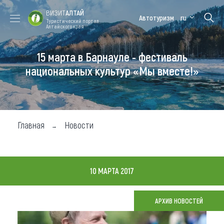
ВИЗИТ
АЛТАЙ
Автотуризм
ru
Туристический портал
Алтайского края
15 марта в Барнауле - фестиваль
Форум VISIT
Цветение
Медицинский
Алтайская
ALTAI
маральника
форум
зимовка
национальных культур «Мы вместе!»
Туры
Где побывать
Главная
Новости
Чем заняться
Где остановиться
10 МАРТА 2017
Где поесть
Карта
АРХИВ НОВОСТЕЙ
Новости