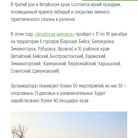
В третий раз в Алтайском крае состоится яркий праздник,
Что привезти (сувениры)
посвященный прилету лебедей и открытию зимнего
туристического сезона в регионе.
О регионе
В этом году
«Алтайская зимовка»
пройдет с 17 по 18 декабря
Коллекция впечатлений
на территории 6 городов (Барнаул, Бийск, Белокуриха,
Змеиногорск, Рубцовск, Яровое) и 10 районов края
Другие рубрики
(Алтайский, Бийский, Быстроистокский, Заринский,
Змеиногорский, Калманский, Первомайский, Чарышский,
Советский, Шипуновский).
Организаторы планируют более 50 мероприятий, из них 30 –
спортивных, 21-деловых и развлекательных. Будет
задействовано более 40 площадок края.