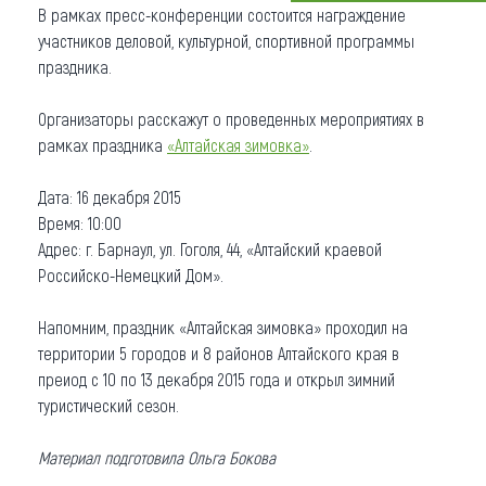
В рамках пресс-конференции состоится награждение
Что привезти (сувениры)
участников деловой, культурной, спортивной программы
праздника.
О регионе
Организаторы расскажут о проведенных мероприятиях в
Коллекция впечатлений
рамках праздника
«Алтайская зимовка»
.
Другие рубрики
Дата: 16 декабря 2015
Время: 10:00
Адрес: г. Барнаул, ул. Гоголя, 44, «Алтайский краевой
Российско-Немецкий Дом».
Напомним, праздник «Алтайская зимовка» проходил на
территории 5 городов и 8 районов Алтайского края в
преиод с 10 по 13 декабря 2015 года и открыл зимний
туристический сезон.
Материал подготовила Ольга Бокова