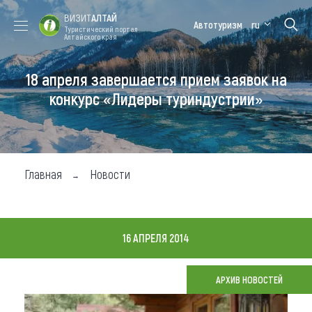
ВИЗИТ
АЛТАЙ
Автотуризм
ru
Туристический портал
Алтайского края
18 апреля завершается прием заявок на
Форум VISIT
Цветение
Медицинский
Алтайская
ALTAI
маральника
форум
зимовка
конкурс «Лидеры туриндустрии»
Туры
Где побывать
Главная
Новости
Чем заняться
Где остановиться
16 АПРЕЛЯ 2014
Где поесть
Карта
АРХИВ НОВОСТЕЙ
Новости