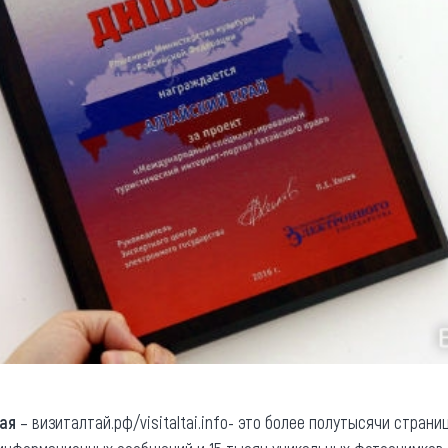
ая
– визиталтай.рф/visitaltai.info- это более полутысячи стран