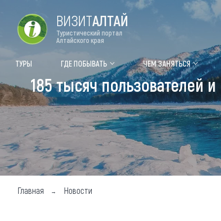
ВИЗИТ
АЛТАЙ
Туристический портал
Алтайского края
Форум VISIT ALTAI
Цвет
ТУРЫ
ГДЕ ПОБЫВАТЬ
ЧЕМ ЗАНЯТЬСЯ
185 тысяч пользователей 
Туры
Где
Объек
Объек
Объек
Топ т
Для м
Главная
Новости