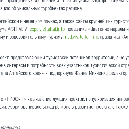
0 информационных сообщений и 15 тысяч уникальных фотоснимков.
цию об уникальных туробъектах региона.
нглийском и немецком языках, а также сайты крупнейших турист
ма VISIT ALTAI
expo.visitaltai.info,
праздника «Цветение маральн
ому и оздоровительному туризму
med.visitaltai.info
, праздника «А
оект, представляющий туристский потенциал территории, а не ус
ив интересы и потребности всех участников туристической отра
ала Алтайского края», - подчеркнула Жанна Михиенко, редактор
го «ПРОФ-IT» - выявление лучших практик, популяризация инно
ии. Жюри оценивало вклад региона в развитие проекта, а также
 Мальцева