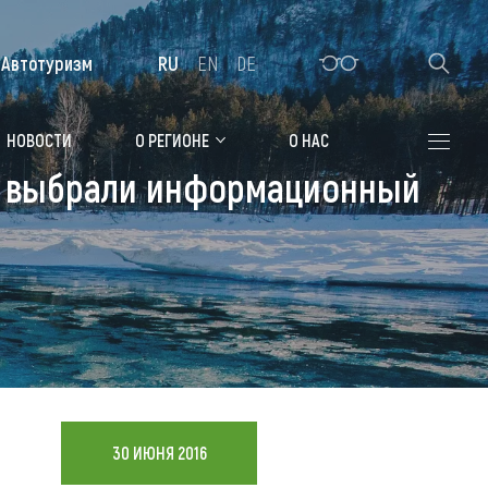
Автотуризм
RU
EN
DE
Алтайская зимовка
НОВОСТИ
О РЕГИОНЕ
О НАС
ии выбрали информационный
Где остановиться
Санатории
Гостиницы, отели
Коттеджи, базы
Сельские усадьбы
Мотели, придорожные отели
30 ИЮНЯ 2016