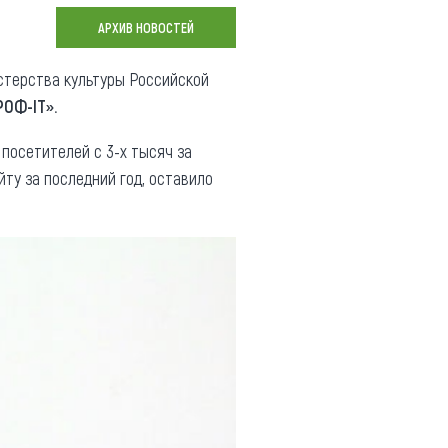
Коллекция впечатлений
АРХИВ НОВОСТЕЙ
Блог путешественника
терства культуры Российской
РОФ-IT».
Видеогалерея
тай
Фотогалерея
посетителей с 3-х тысяч за
йту за последний год, оставило