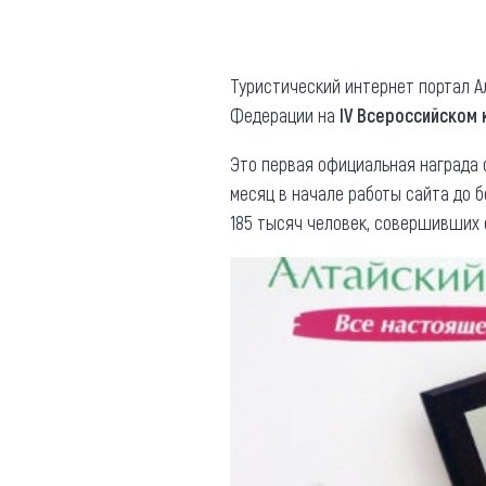
Где поесть
Кар
Нов
Рестораны
Туристический интернет портал А
Федерации на
IV Всероссийском
Кафе
Что 
Придорожные кафе
Это первая официальная награда 
месяц в начале работы сайта до б
185 тысяч человек, совершивших 
Другие рубрики
О нас
Реестр туроператоров
Алтайского края
Реестр туристических
агентств Алтайского края