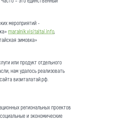
 Часто – это единственный
ских мероприятий -
ика»
maralnik.visitaltai.info
,
лтайская зимовка»
луги или продукт отдельного
сли, нам удалось реализовать
 сайта визиталатай.рф.
вационных региональных проектов
 социальные и экономические