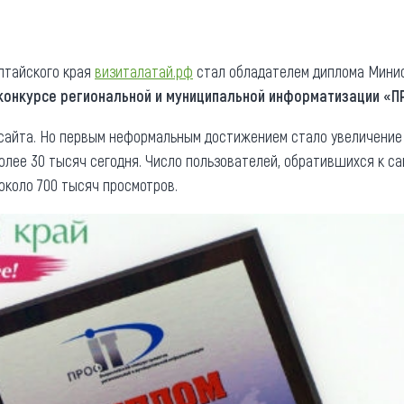
та
О регионе
ости
Общая информация
лтайского края
визиталатай.рф
стал обладателем диплома Минис
 конкурсе региональной и муниципальной информатизации «П
Как добраться
привезти (сувениры)
Люди, прославившие Ал
сайта. Но первым неформальным достижением стало увеличение 
Карты и буклеты
олее 30 тысяч сегодня. Число пользователей, обратившихся к са
около 700 тысяч просмотров.