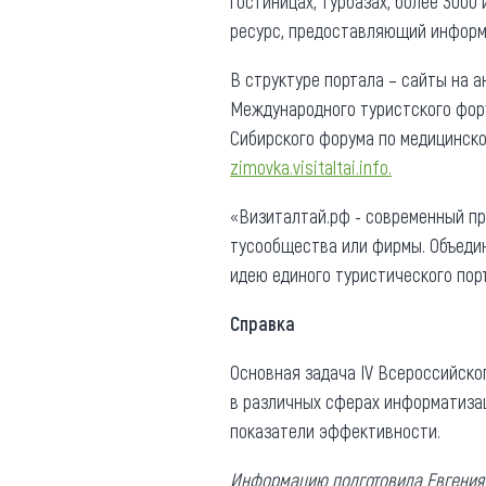
гостиницах, турбазах, более 300
ресурс, предоставляющий информа
В структуре портала – сайты на а
Международного туристского фору
Сибирского форума по медицинск
zimovka.visitaltai.info.
«Визиталтай.рф - современный пр
тусообщества или фирмы. Объедин
идею единого туристического порт
Справка
Основная задача IV Всероссийско
в различных сферах информатизац
показатели эффективности.
Информацию подготовила Евгения