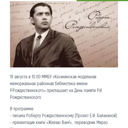
Что привезти (сувениры)
О регионе
Коллекция впечатлений
Другие рубрики
19 августа в 10.00 ММБУ «Косихинская модельная
мемориальная районная библиотека имени
Р.Рождественского» приглашает на День памяти Р.И.
Рождественского.
В программе:
- письма Роберту Рождественскому (Проект Е.И. Балакиной);
- презентация книги «Желаю Вам!», переводчик Мирзо