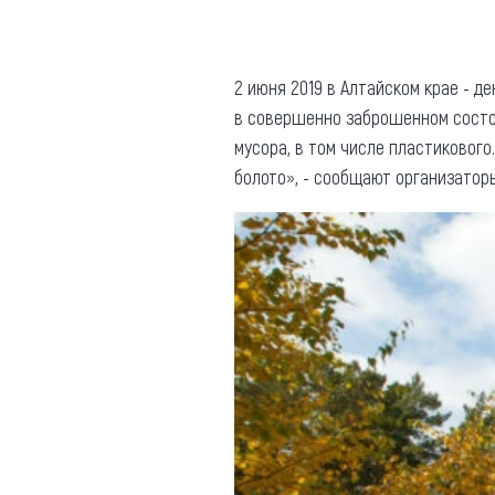
Где поесть
Кар
Нов
Рестораны
2 июня 2019 в Алтайском крае - д
в совершенно заброшенном состо
Кафе
Что 
мусора, в том числе пластиковог
Придорожные кафе
болото», - сообщают организаторы
Другие рубрики
О нас
Реестр туроператоров
Алтайского края
Реестр туристических
агентств Алтайского края