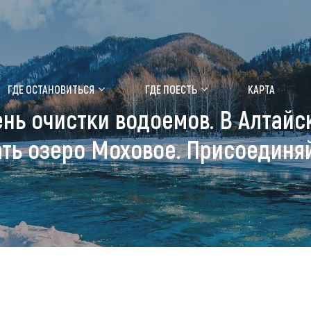
ение маральника
Медицинский форум
ГДЕ ОСТАНОВИТЬСЯ
ГДЕ ПОЕСТЬ
КАРТА
ь очистки водоемов. В Алтайс
 побывать
Чем заняться
ать озеро Моховое. Присоединяй
ты природы
Календарь событий
ты истории и культуры
Аудиогид
ты развлечений
Мой маршрут
уристических мест
аломобильных граждан