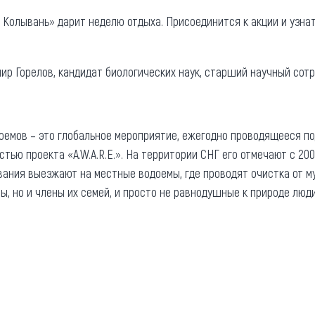
 Колывань» дарит неделю отдыха. Присоединится к акции и узна
ир Горелов, кандидат биологических наук, старший научный сотр
емов – это глобальное мероприятие, ежегодно проводящееся под
стью проекта «A.W.A.R.E.». На территории СНГ его отмечают с 20
ания выезжают на местные водоемы, где проводят очистка от му
ы, но и члены их семей, и просто не равнодушные к природе люди