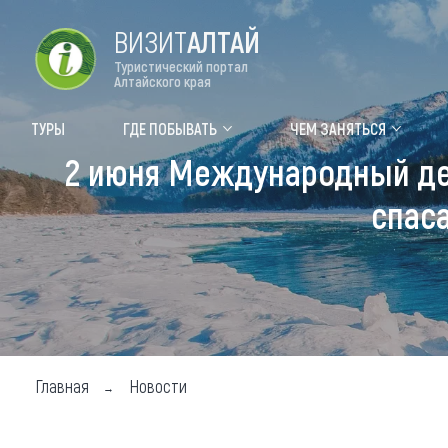
ВИЗИТ
АЛТАЙ
Туристический портал
Алтайского края
Форум VISIT ALTAI
Цвет
ТУРЫ
ГДЕ ПОБЫВАТЬ
ЧЕМ ЗАНЯТЬСЯ
2 июня Международный ден
Туры
Где
спас
Объек
Объек
Объек
Топ т
Для м
Главная
Новости