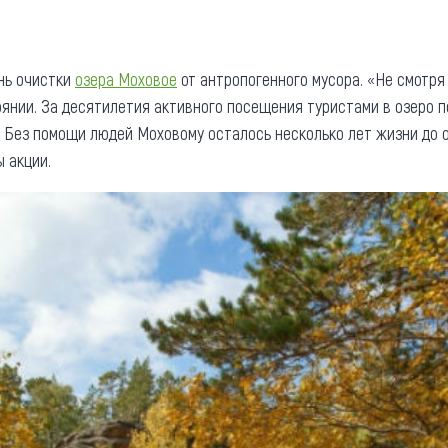
та
О регионе
ости
Общая информация
ень очистки
озера
Моховое
от антропогенного мусора. «Не смотря 
янии. За десятилетия активного посещения туристами в озеро 
Как добраться
привезти (сувениры)
о. Без помощи людей Моховому осталось несколько лет жизни до
Люди, прославившие Ал
 акции.
Карты и буклеты