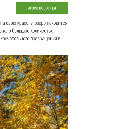
Коллекция впечатлений
АРХИВ НОВОСТЕЙ
Блог путешественника
на свою красоту, озеро находится
попало большое количество
Видеогалерея
 окончательного превращения в
тай
Фотогалерея