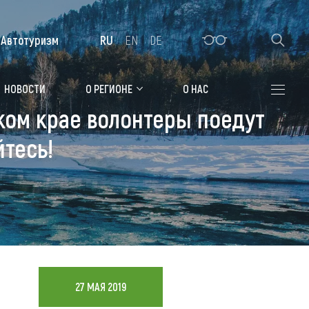
Автотуризм
RU
EN
DE
Алтайская зимовка
НОВОСТИ
О РЕГИОНЕ
О НАС
ком крае волонтеры поедут
Где остановиться
тесь!
Санатории
Гостиницы, отели
Коттеджи, базы
Сельские усадьбы
Мотели, придорожные отели
27 МАЯ 2019