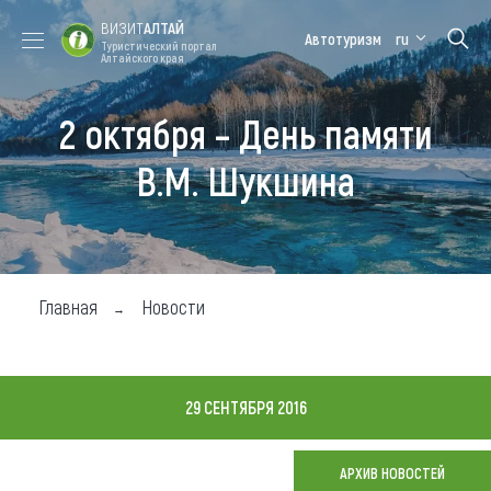
ВИЗИТ
АЛТАЙ
Автотуризм
ru
Туристический портал
Алтайского края
2 октября – День памяти
Форум VISIT
Цветение
Медицинский
Алтайская
ALTAI
маральника
форум
зимовка
В.М. Шукшина
Туры
Где побывать
Чем заняться
Главная
Новости
Где остановиться
Где поесть
29 СЕНТЯБРЯ 2016
Карта
АРХИВ НОВОСТЕЙ
Новости