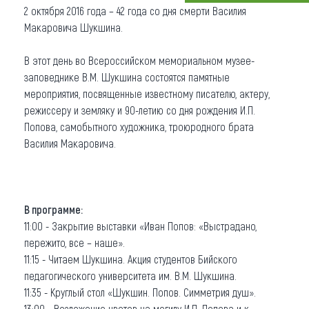
2 октября 2016 года – 42 года со дня смерти Василия
Что привезти (сувениры)
Макаровича Шукшина.
О регионе
В этот день во Всероссийском мемориальном музее-
заповеднике В.М. Шукшина состоятся памятные
Коллекция впечатлений
мероприятия, посвященные известному писателю, актеру,
режиссеру и земляку и 90-летию со дня рождения И.П.
Другие рубрики
Попова, самобытного художника, троюродного брата
Василия Макаровича.
В программе:
11:00 - Закрытие выставки «Иван Попов: «Выстрадано,
пережито, все – наше».
11:15 - Читаем Шукшина. Акция студентов Бийского
педагогического университета им. В.М. Шукшина.
11:35 - Круглый стол «Шукшин. Попов. Симметрия душ».
13:00 - Возложение цветов на могилу И.П. Попова и к