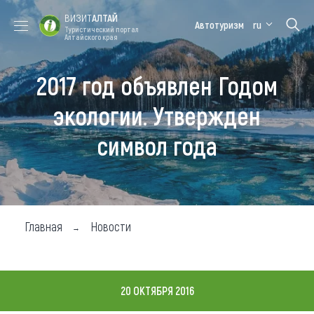
ВИЗИТ
АЛТАЙ
Автотуризм
ru
Туристический портал
Алтайского края
2017 год объявлен Годом
Форум VISIT
Цветение
Медицинский
Алтайская
ALTAI
маральника
форум
зимовка
экологии. Утвержден
Туры
символ года
Где побывать
Чем заняться
Где остановиться
Главная
Новости
Где поесть
Карта
20 ОКТЯБРЯ 2016
Новости