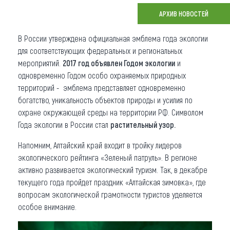
АРХИВ НОВОСТЕЙ
Что привезти (сувениры)
В России утверждена официальная эмблема года экологии
О регионе
для соответствующих федеральных и региональных
Коллекция впечатлений
мероприятий.
2017 год объявлен Годом экологии
и
одновременно Годом особо охраняемых природных
Другие рубрики
территорий - эмблема представляет одновременно
богатство, уникальность объектов природы и усилия по
охране окружающей среды на территории РФ. Символом
Года экологии в России стал
растительный узор.
Напомним, Алтайский край входит в тройку лидеров
экологического рейтинга «Зеленый патруль». В регионе
активно развивается экологический туризм. Так, в декабре
текущего года пройдет праздник «Алтайская зимовка», где
вопросам экологической грамотности туристов уделяется
особое внимание.