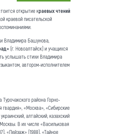
Коллекция впечатлений
тоится открытие к
раевых чтений
кой краевой писательской
Блог путешественника
оспоминаниями.
Видеогалерея
еки Владимира Башунова,
тай
Фотогалерея
рад»
(г. Новоалтайск) и учащихся
сть услышать стихи Владимира
узыкантом, автором-исполнителем
а Турочакского района Горно-
 гвардия», «Москва», «Сибирские
 украинский, алтайский, казахский
 Москвы. В их числе «Васильковая
7), «Пейзаж» (1988), «Тайное