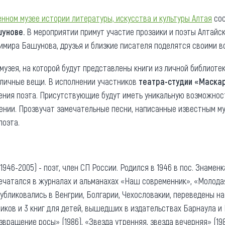
та
О регионе
нном музее истории литературы, искусства и культуры Алтая
сос
шунове.
В мероприятии примут участие прозаики и поэты Алтайс
ости
Общая информация
имира Башунова, друзья и близкие писателя поделятся своими в
Как добраться
привезти (сувениры)
 музея, на которой будут представлены книги из личной библиот
Люди, прославившие Ал
 личные вещи. В исполнении участников
театра-студии «Маска
Карты и буклеты
рения поэта. Присутствующие будут иметь уникальную возможно
ении. Прозвучат замечательные песни, написанные известным м
поэта.
6-2005) - поэт, член СП России. Родился в 1946 в пос. Знаменк
ечатался в журналах и альманахах «Наш современник», «Молодая
 публиковались в Венгрии, Болгарии, Чехословакии, переведены на
ников и 3 книг для детей, вышедших в издательствах Барнаула и
озвращение росы» (1986), «Звезда утренняя, звезда вечерняя» (198