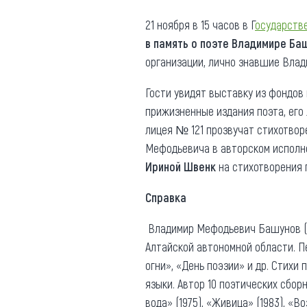
Где поесть
Кар
21 ноября в 15 часов в Г
осударстве
в память о поэте Владимире Ба
Нов
Рестораны
организации, лично знавшие Влад
Кафе
Что 
Гости увидят выставку из фондов
Придорожные кафе
прижизненные издания поэта, его
лицея № 121 прозвучат стихотво
Мефодьевича в авторском исполн
Ириной Швенк
на стихотворения 
Другие рубрики
Справка
О нас
Владимир Мефодьевич Башунов (194
Реестр туроператоров
Алтайской автономной области. П
Алтайского края
огни», «День поэзии» и др. Стихи
Реестр туристических
языки. Автор 10 поэтических сбор
агентств Алтайского края
вода» (1975), «Живица» (1983), «В