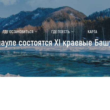
ение маральника
Медицинский форум
ГДЕ ОСТАНОВИТЬСЯ
ГДЕ ПОЕСТЬ
КАРТА
науле состоятся XI краевые Ба
 побывать
Чем заняться
ты природы
Календарь событий
ты истории и культуры
Аудиогид
ты развлечений
Мой маршрут
уристических мест
аломобильных граждан