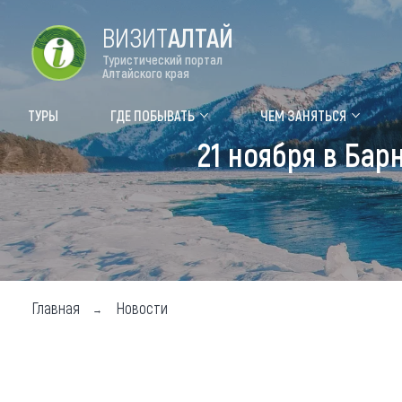
ВИЗИТ
АЛТАЙ
Туристический портал
Алтайского края
Форум VISIT ALTAI
Цвет
ТУРЫ
ГДЕ ПОБЫВАТЬ
ЧЕМ ЗАНЯТЬСЯ
21 ноября в Бар
Туры
Где
Объек
Объек
Объек
Главная
Новости
Топ т
Для м