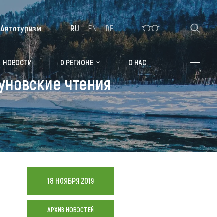
Автотуризм
RU
EN
DE
Алтайская зимовка
НОВОСТИ
О РЕГИОНЕ
О НАС
шуновские чтения
Где остановиться
Санатории
Гостиницы, отели
Коттеджи, базы
Сельские усадьбы
18 НОЯБРЯ 2019
Мотели, придорожные отели
АРХИВ НОВОСТЕЙ