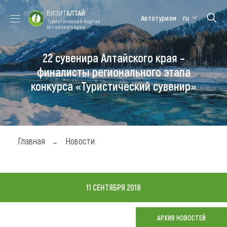
ВИЗИТ
АЛТАЙ
Автотуризм
ru
Туристический портал
Алтайского края
22 сувенира Алтайского края –
Форум VISIT
Цветение
Медицинский
Алтайская
ALTAI
маральника
форум
зимовка
финалисты регионального этапа
конкурса «Туристический сувенир»
Туры
Где побывать
Чем заняться
Главная
Новости
Где остановиться
Где поесть
11 СЕНТЯБРЯ 2018
Карта
АРХИВ НОВОСТЕЙ
Новости