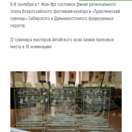
6-8 сентября в г. Улан-Удэ состоялся финал регионального
Что привезти (сувениры)
этапа Всероссийского фестиваля-конкурса «Туристический
сувенир» Сибирского и Дальневосточного федеральных
О регионе
округов.
Коллекция впечатлений
22 сувенира мастеров Алтайского края заняли призовые
места в 10 номинациях.
Другие рубрики