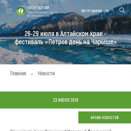
ВИЗИТ
АЛТАЙ
Автотуризм
ru
Туристический портал
Алтайского края
26-29 июля в Алтайском крае -
Форум VISIT
Цветение
Медицинский
Алтайская
ALTAI
маральника
форум
зимовка
фестиваль «Петров день на Чарыше»
Туры
Где побывать
Главная
Новости
Чем заняться
Где остановиться
23 ИЮЛЯ 2019
Где поесть
Карта
АРХИВ НОВОСТЕЙ
Новости