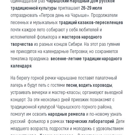
Одиннадцатый раз
Чарышский Народный Дом русской
традиционной культуры
приглашает
26-29 июля
Что привезти (сувениры)
отпраздновать «Петров день на Чарыше». Продолжатели
песенных и музыкальных
традиций казаков-переселенцев
О регионе
почти каждое лето собирают у себя любителей и
Коллекция впечатлений
исполнителей фольклора и
мастеров народного
творчества
из разных концов Сибири. На этот раз гуляния
Другие рубрики
не приходятся на календарные Петровки, но сохраняется
тематика праздника:
весенне-летние традиции народного
календаря
.
На берегу горной речки чарышане поставят палаточный
лагерь и будут петь с гостями
песни, водить хороводы
,
устраивать вечерки и мастер-классы, организуют выездной
концерт. За эти несколько дней приезжих познакомят с
традиционной культурой Чарышского горного района,
помогут им освоить
народные ремесла
и по-новому узнать
русский фольклор в рамках
творческих лабораторий
. Дети
младшего возраста, подростки и молодежь с удовольствием