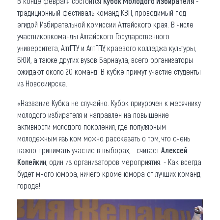
В конце февраля состоится
Кубок Молодого Избирателя
-
традиционный фестиваль команд КВН, проводимый под
Что привезти (сувениры)
эгидой Избирательной комиссии Алтайского края. В числе
участниковкоманды Алтайского Государственного
О регионе
университета, АлтГТУ и АлтГПУ, краевого колледжа культуры,
Коллекция впечатлений
БЮИ, а также других вузов Барнаула, всего организаторы
ожидают около 20 команд. В кубке примут участие студенты
Другие рубрики
из Новосиирска.
«Название Кубка не случайно. Кубок приурочен к месячнику
молодого избирателя и направлен на повышение
активности молодого поколения, где популярным
молодежным языком можно рассказать о том, что очень
важно принимать участие в выборах, - считает
Алексей
Копейкин
, один из организаторов мероприятия. - Как всегда
будет много юмора, ничего кроме юмора от лучших команд
города!