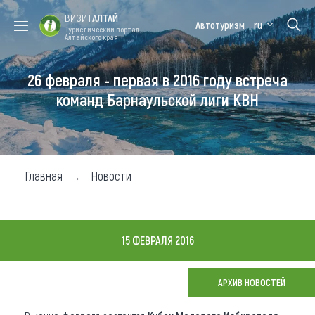
ВИЗИТ
АЛТАЙ
Автотуризм
ru
Туристический портал
Алтайского края
26 февраля - первая в 2016 году встреча
Форум VISIT
Цветение
Медицинский
Алтайская
ALTAI
маральника
форум
зимовка
команд Барнаульской лиги КВН
Туры
Где побывать
Главная
Новости
Чем заняться
Где остановиться
15 ФЕВРАЛЯ 2016
Где поесть
Карта
АРХИВ НОВОСТЕЙ
Новости