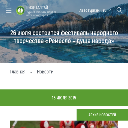
ВИЗИТ
АЛТАЙ
Автотуризм
ru
Туристический портал
Алтайского края
26 июля состоится фестиваль народного
Форум VISIT
Цветение
Медицинский
Алтайская
ALTAI
маральника
форум
зимовка
творчества «Ремесло – душа народа»
Туры
Где побывать
Главная
Новости
Чем заняться
Где остановиться
13 ИЮЛЯ 2015
Где поесть
Карта
АРХИВ НОВОСТЕЙ
Новости