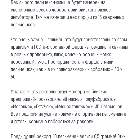
Вес сырого пельменя-малыша будет измерен на
сверхточных весах в лаборатории бийского бизнес-
инкубатора. Там же измерят и вес порции из 15 сваренных
пельмешков.
Что очень важно – пельмешата будут приготовлены по всем
правилам и ГОСТам: составной фарш из говядины и свинины
в равных пропорциях, плюс, конечно, ооочень мелко
порезанный лучок. Пропорция теста и фарша в мини-
пельмешках, как и в их полноразмерных собратьях – 50 х
50.
Устанавливать рекорды будут мастера из бийских
предприятий-производителей мясных полуфабрикатов:
«Меленка», «Пятачок», «Мясная тележка» и ИП Соломонов.
Все предприятия уже не новички в спортивном пельменинге
и готовы серьезно побороться за рекорды.
Предыдущий рекорд: 10 пельменей весили 0,5 грамма! Этих