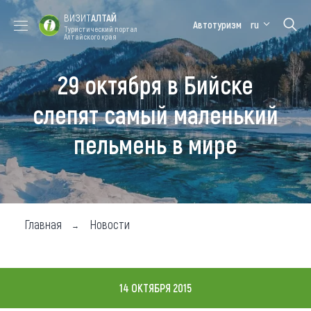
ВИЗИТ
АЛТАЙ
Автотуризм
ru
Туристический портал
Алтайского края
29 октября в Бийске
Форум VISIT
Цветение
Медицинский
Алтайская
ALTAI
маральника
форум
зимовка
слепят самый маленький
Туры
пельмень в мире
Где побывать
Чем заняться
Где остановиться
Главная
Новости
Где поесть
Карта
14 ОКТЯБРЯ 2015
Новости