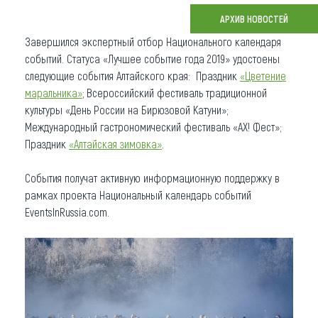
АРХИВ НОВОСТЕЙ
Что привезти (сувениры)
Завершился экспертный отбор Национального календаря
О регионе
событий. Статуса «Лучшее событие года 2019» удостоены
следующие события Алтайского края: Праздник
«Цветение
Коллекция впечатлений
маральника»
; Всероссийский фестиваль традиционной
культуры «День России на Бирюзовой Катуни»;
Другие рубрики
Международный гастрономический фестиваль «АХ! Фест»;
Праздник
«Алтайская зимовка»
.
События получат активную информационную поддержку в
рамках проекта Национальный календарь событий
EventsInRussia.com.