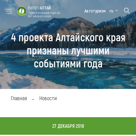
ВИЗИТ
АЛТАЙ
Автотуризм
ru
Туристический портал
Алтайского края
4 проекта Алтайского края
Форум VISIT
Цветение
Медицинский
Алтайская
ALTAI
маральника
форум
зимовка
признаны лучшими
Туры
событиями года
Где побывать
Чем заняться
Где остановиться
Главная
Новости
Где поесть
Карта
27 ДЕКАБРЯ 2018
Новости