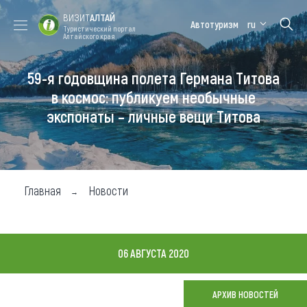
ВИЗИТ
АЛТАЙ
Автотуризм
ru
Туристический портал
Алтайского края
59-я годовщина полета Германа Титова
Форум VISIT
Цветение
Медицинский
Алтайская
ALTAI
маральника
форум
зимовка
в космос: публикуем необычные
экспонаты – личные вещи Титова
Туры
Где побывать
Чем заняться
Главная
Новости
Где остановиться
Где поесть
06 АВГУСТА 2020
Карта
АРХИВ НОВОСТЕЙ
Новости