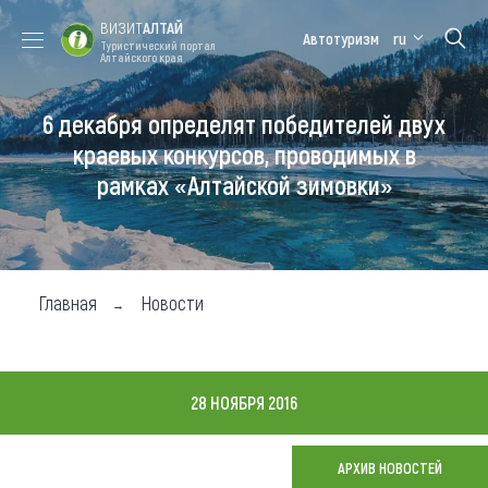
ВИЗИТ
АЛТАЙ
Автотуризм
ru
Туристический портал
Алтайского края
6 декабря определят победителей двух
Форум VISIT
Цветение
Медицинский
Алтайская
ALTAI
маральника
форум
зимовка
краевых конкурсов, проводимых в
рамках «Алтайской зимовки»
Туры
Где побывать
Чем заняться
Главная
Новости
Где остановиться
Где поесть
28 НОЯБРЯ 2016
Карта
АРХИВ НОВОСТЕЙ
Новости