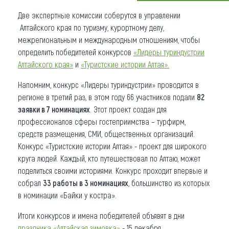
Две экспертные комиссии соберутся в управлении
Что привезти (сувениры)
Алтайского края по туризму, курортному делу,
О регионе
межрегиональным и международным отношениям, чтобы
определить победителей конкурсов
«Лидеры туриндустрии
Коллекция впечатлений
Алтайского края»
и
«Туристские истории Алтая».
Другие рубрики
Напомним, конкурс «Лидеры туриндустрии» проводится в
регионе в третий раз, в этом году 66 участников подали
82
заявки в 7 номинациях
. Этот проект создан для
профессионалов сферы гостеприимства – турфирм,
средств размещения, СМИ, общественных организаций.
Конкурс «Туристские истории Алтая» - проект для широкого
круга людей. Каждый, кто путешествовал по Алтаю, может
поделиться своими историями. Конкурс проходит впервые и
собрал
33 работы в 3 номинациях
, большинство из которых
в номинации «Байки у костра».
Итоги конкурсов и имена победителей объявят в дни
праздника «Алтайская зимовка»
- 15 декабря.