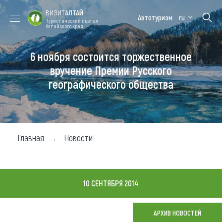
ВИЗИТ
АЛТАЙ
Автотуризм
ru
Туристический портал
Алтайского края
6 ноября состоится торжественное
Форум VISIT
Цветение
Медицинский
Алтайская
ALTAI
маральника
форум
зимовка
вручение Премии Русского
географического общества
Туры
Где побывать
Чем заняться
Главная
Новости
Где остановиться
Где поесть
10 СЕНТЯБРЯ 2014
Карта
АРХИВ НОВОСТЕЙ
Новости