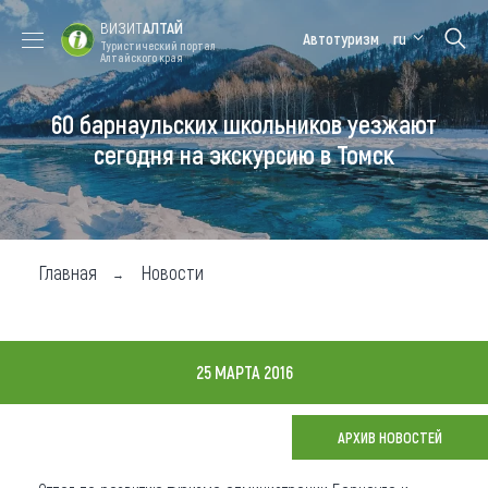
ВИЗИТ
АЛТАЙ
Автотуризм
ru
Туристический портал
Алтайского края
60 барнаульских школьников уезжают
Форум VISIT
Цветение
Медицинский
Алтайская
ALTAI
маральника
форум
зимовка
сегодня на экскурсию в Томск
Туры
Где побывать
Главная
Новости
Чем заняться
Где остановиться
25 МАРТА 2016
Где поесть
Карта
АРХИВ НОВОСТЕЙ
Новости