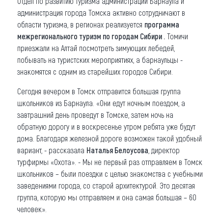
Отдел по развитию туризма администрации Барнаула и
администрация города Томска активно сотрудничают в
Что привезти (сувениры)
области туризма, в регионах реализуется
программа
межрегионального туризм по городам Сибири .
Томичи
О регионе
приезжали на Алтай посмотреть зимующих лебедей,
Коллекция впечатлений
побывать на туристских мероприятиях, а барнаульцы -
знакомятся с одним из старейших городов Сибири.
Другие рубрики
Сегодня вечером в Томск отправится большая группа
школьников из Барнаула. «Они едут ночным поездом, а
завтрашний день проведут в Томске, затем ночь на
обратную дорогу и в воскресенье утром ребята уже будут
дома. Благодаря железной дороге возможен такой удобный
вариант, - рассказала
Наталья Белоусова
, директор
турфирмы «Охота». - Мы не первый раз отправляем в Томск
школьников – были поездки с целью знакомства с учебными
заведениями города, со старой архитектурой. Это десятая
группа, которую мы отправляем и она самая большая – 60
человек».