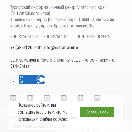
Туристский информационный центр Алтайского края
(ТИЦ Алтайского края)
Юридический адрес (почтовый адрес): 656043, Алтайский
край, г. Барнаул, просп. Красноармейский, 16а
ИНН 2225223458 КПП 222501001 ОГРН 1212200029612
+7 (3852) 206-101
,
info@visitaltai.info
Если заметили в тексте опечатку, выделите её и нажмите
Ctrl+Enter
null
Пользуясь сайтом, вы
соглашаетесь с тем, что мы
Соглашаюсь
© 2026 «visitaltai» Все права защищены.
используем файлы cookies.
Политика конфиденциальности