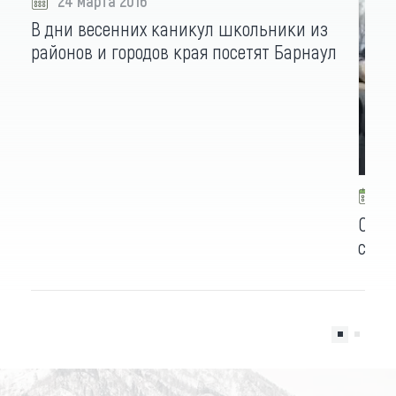
24 марта 2016
В дни весенних каникул школьники из
районов и городов края посетят Барнаул
2
Стол
сбор