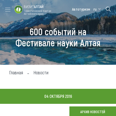
ВИЗИТ
АЛТАЙ
Автотуризм
ru
Туристический портал
Алтайского края
600 событий на
Форум VISIT
Цветение
Медицинский
Алтайская
ALTAI
маральника
форум
зимовка
Фестивале науки Алтая
Туры
Где побывать
Чем заняться
Главная
Новости
Где остановиться
Где поесть
04 ОКТЯБРЯ 2016
Карта
АРХИВ НОВОСТЕЙ
Новости