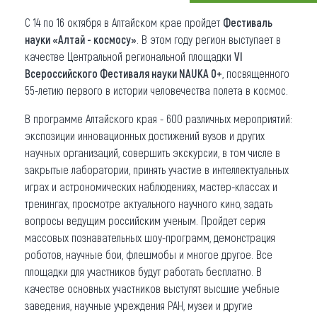
Что привезти (сувениры)
С 14 по 16 октября в Алтайском крае пройдет
Фестиваль
науки «Алтай - космосу»
. В этом году регион выступает в
О регионе
качестве Центральной региональной площадки
VI
Всероссийского Фестиваля науки NAUKA 0+
, посвященного
Коллекция впечатлений
55-летию первого в истории человечества полета в космос.
Другие рубрики
В программе Алтайского края - 600 различных мероприятий:
экспозиции инновационных достижений вузов и других
научных организаций, совершить экскурсии, в том числе в
закрытые лаборатории, принять участие в интеллектуальных
играх и астрономических наблюдениях, мастер-классах и
тренингах, просмотре актуального научного кино, задать
вопросы ведущим российским ученым. Пройдет серия
массовых познавательных шоу-программ, демонстрация
роботов, научные бои, флешмобы и многое другое. Все
площадки для участников будут работать бесплатно. В
качестве основных участников выступят высшие учебные
заведения, научные учреждения РАН, музеи и другие