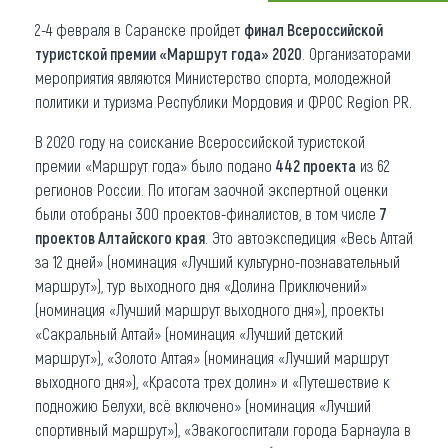
2-4 февраля в Саранске пройдет
финал Всероссийской
Что привезти (сувениры)
туристской премии «Маршрут года» 2020
. Организаторами
О регионе
мероприятия являются Министерство спорта, молодежной
политики и туризма Республики Мордовия и ФРОС Region PR.
Коллекция впечатлений
В 2020 году на соискание Всероссийской туристской
Другие рубрики
премии «Маршрут года» было подано
442 проекта
из 62
регионов России. По итогам заочной экспертной оценки
были отобраны 300 проектов-финалистов, в том числе
7
проектов Алтайского края
. Это автоэкспедиция «Весь Алтай
за 12 дней» (номинация «Лучший культурно-познавательный
маршрут»), тур выходного дня «Долина Приключений»
(номинация «Лучший маршрут выходного дня»), проекты
«Сакральный Алтай» (номинация «Лучший детский
маршрут»), «Золото Алтая» (номинация «Лучший маршрут
выходного дня»), «Красота трех долин» и «Путешествие к
подножию Белухи, всё включено» (номинация «Лучший
спортивный маршрут»), «Эвакогоспитали города Барнаула в