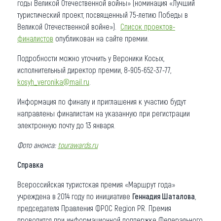
годы Великой Отечественной войны» (номинация «Лучший
туристический проект, посвященный 75-летию Победы в
Великой Отечественной войне»).
Список проектов-
финалистов
опубликован на сайте премии.
Подробности можно уточнить у Вероники Косых,
исполнительный директор премии, 8-905-652-37-77,
kosyh_veronika@mail.ru
.
Информация по финалу и приглашения к участию будут
направлены финалистам на указанную при регистрации
электронную почту до 13 января.
Фото анонса:
tourawards.ru
Справка
Всероссийская туристская премия «Маршрут года»
учреждена в 2014 году по инициативе
Геннадия Шаталова
,
председателя Правления ФРОС Region PR. Премия
проводится при информационной поддержке Федерального