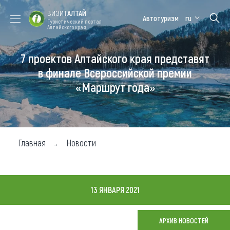
ВИЗИТ
АЛТАЙ
Автотуризм
ru
Туристический портал
Алтайского края
7 проектов Алтайского края представят
Форум VISIT
Цветение
Медицинский
Алтайская
ALTAI
маральника
форум
зимовка
в финале Всероссийской премии
«Маршрут года»
Туры
Где побывать
Чем заняться
Главная
Новости
Где остановиться
Где поесть
13 ЯНВАРЯ 2021
Карта
АРХИВ НОВОСТЕЙ
Новости