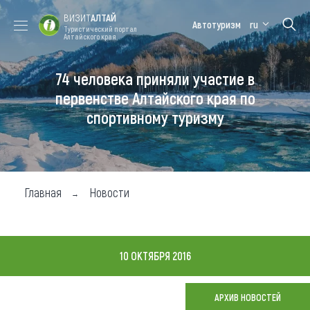
ВИЗИТ
АЛТАЙ
Автотуризм
ru
Туристический портал
Алтайского края
74 человека приняли участие в
Форум VISIT
Цветение
Медицинский
Алтайская
ALTAI
маральника
форум
зимовка
первенстве Алтайского края по
спортивному туризму
Туры
Где побывать
Чем заняться
Главная
Новости
Где остановиться
Где поесть
10 ОКТЯБРЯ 2016
Карта
АРХИВ НОВОСТЕЙ
Новости