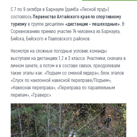
С 7 по 9 октября в Барнауле (дамба «Лесной пруд»)
Что привезти (сувениры)
состоялось
Первенство Алтайского края по спортивному
О регионе
туризму
в группе дисциплин
«дистанции – пешеходные».
В
Соревнованиях приняло участие 74 человека из Барнаула,
Коллекция впечатлений
Бийска, Бийского и Павловского районов.
Другие рубрики
Несмотря на сложные погодные условия, команды
выступали на дистанциях 1, 2 и 3 класса. Участники, сначала в
личном зачете, а потом и в составе связок, преодолевали
такие этапы как: «Подъем со сменой лидера», блок этапов
«Спуск по наклонной навесной переправе/Подъем»,
«Навесная переправа», «Переправа по параллельным
перилам», «Траверс».