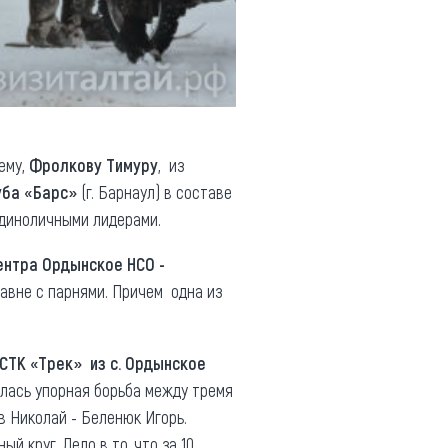
ему,
Фролкову Тимуру
, из
уба «Барс»
(г. Барнаул) в составе
единоличными лидерами.
ентра Ордынское НСО -
авне с парнями. Причем одна из
СТК «Трек» из с. Ордынское
алась упорная борьба между тремя
в Николай - Беленюк Игорь.
й круг. Дело в то, что за 10