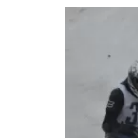
Где поесть
Кар
Нов
Рестораны
Кафе
Что 
Придорожные кафе
Другие рубрики
О нас
Реестр туроператоров
Алтайского края
Реестр туристических
агентств Алтайского края