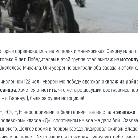
оторые соревновались на мопедах и минимокиках. Самому младш
олько 9 лет. Победителем в этой группе стал экипаж из
мотокл
 Околелова Михаила. Они уверенно выиграли оба заезда и стали 
очисленной (22 чел), уверенную победу одержал
экипаж из райц
сандра.
Хочется отметить, что четыре девушки состязались нар
» г. Барнаул), была за рулем мотоцикла!
В», «С», «Д» неоспоримыми победителями вновь стали
экипажи 
оролевском» классе «Д»- спортивном им все же дали бой. Завяз
ынского. Долгое время в первом заезде лидировал экипаж Владо
ка и он падает. А это значит, что экипаж минусует себе зачетны