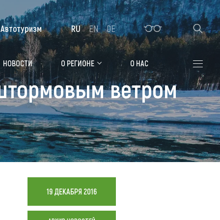
Автотуризм
RU
EN
DE
Алтайская зимовка
НОВОСТИ
О РЕГИОНЕ
О НАС
 штормовым ветром
Где остановиться
Санатории
Гостиницы, отели
Коттеджи, базы
Сельские усадьбы
Мотели, придорожные отели
19 ДЕКАБРЯ 2016