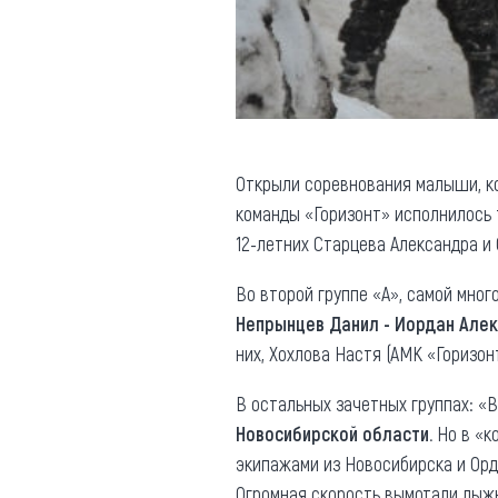
Открыли соревнования малыши, к
команды «Горизонт» исполнилось т
12-летних Старцева Александра и
Во второй группе «А», самой мног
Непрынцев Данил - Иордан Алек
них, Хохлова Настя (АМК «Горизонт
В остальных зачетных группах: «
Новосибирской области.
Но в «к
экипажами из Новосибирска и Орд
Огромная скорость вымотали лыжни