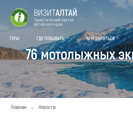
ВИЗИТ
АЛТАЙ
Туристический портал
Алтайского края
Форум VISIT ALTAI
Цвет
ТУРЫ
ГДЕ ПОБЫВАТЬ
ЧЕМ ЗАНЯТЬСЯ
76 мотолыжных эк
Туры
Где
Объек
Объек
Объек
Топ т
Главная
Новости
Для м