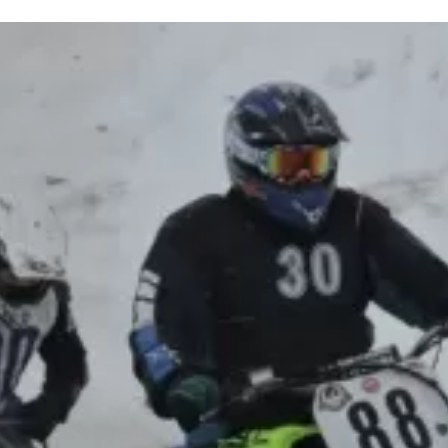
та
О регионе
ости
Общая информация
Как добраться
привезти (сувениры)
Люди, прославившие Ал
Карты и буклеты