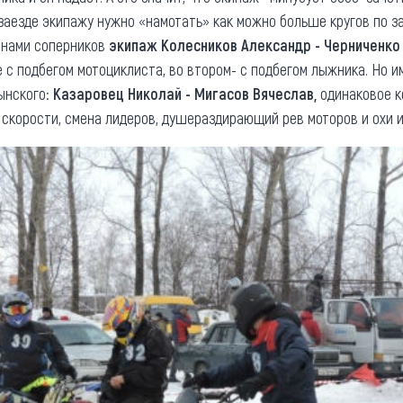
 заезде экипажу нужно «намотать» как можно больше кругов по з
инами соперников
экипаж Колесников Александр - Черниченко 
 с подбегом мотоциклиста, во втором- с подбегом лыжника. Но и
ынского:
Казаровец Николай - Мигасов Вячеслав,
одинаковое к
скорости, смена лидеров, душераздирающий рев моторов и охи и