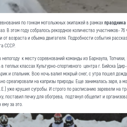
ревнования по гонкам мотолыжных экипажей в рамках
праздника
аз. В этом году собралось рекордное количество участников- 76 
ти от возраста и объема двигателя. Подробности события расска
та СССР.
в непогоду к месту соревнований команды из Барнаула, Топчихи,
 в теплых классах Культурно-спортивного центра г. Бийска (дир-р
рик и спальник. Всю ночь валил мокрый снег, с утра пошел дожд
но среагировали на капризы природы. Еще занималась заря, а 
.Е.) уже крушил сугробы. И строго по расписанию заревели на т
ку, поставил печку для обогрева, подтянул общепит и организов
 ему за это.