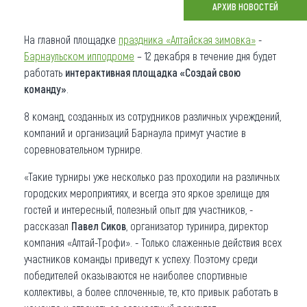
АРХИВ НОВОСТЕЙ
Что привезти (сувениры)
На главной площадке
праздника «Алтайская зимовка»
-
О регионе
Барнаульском ипподроме
– 12 декабря в течение дня будет
работать
интерактивная площадка «Создай свою
Коллекция впечатлений
команду»
.
Другие рубрики
8 команд, созданных из сотрудников различных учреждений,
компаний и организаций Барнаула примут участие в
соревновательном турнире.
«Такие турниры уже несколько раз проходили на различных
городских мероприятиях, и всегда это яркое зрелище для
гостей и интересный, полезный опыт для участников, -
рассказал
Павел Сиков
, организатор туринира, директор
компания «Алтай-Трофи». - Только слаженные действия всех
участников команды приведут к успеху. Поэтому среди
победителей оказываются не наиболее спортивные
коллективы, а более сплоченные, те, кто привык работать в