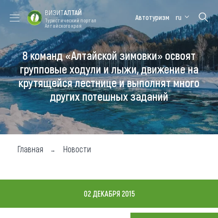
ВИЗИТ
АЛТАЙ
Автотуризм
ru
Туристический портал
Алтайского края
8 команд «Алтайской зимовки» освоят
Форум VISIT
Цветение
Медицинский
Алтайская
ALTAI
маральника
форум
зимовка
групповые ходули и лыжи, движение на
крутящейся лестнице и выполнят много
Туры
других потешных заданий
Где побывать
Чем заняться
Где остановиться
Главная
Новости
Где поесть
Карта
02 ДЕКАБРЯ 2015
Новости