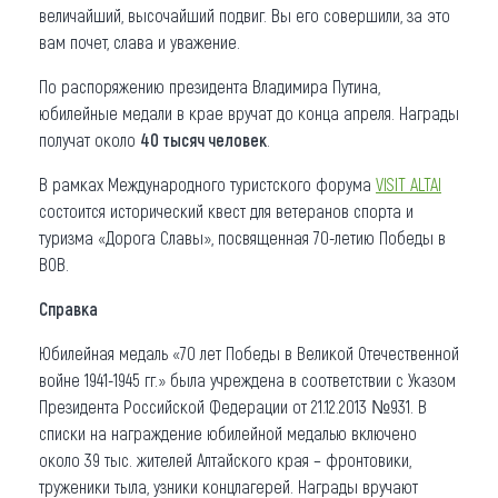
величайший, высочайший подвиг. Вы его совершили, за это
вам почет, слава и уважение.
По распоряжению президента Владимира Путина,
юбилейные медали в крае вручат до конца апреля. Награды
получат около
40 тысяч человек
.
В рамках Международного туристского форума
VISIT ALTAI
состоится исторический квест для ветеранов спорта и
туризма «Дорога Славы», посвященная 70-летию Победы в
ВОВ.
Справка
Юбилейная медаль «70 лет Победы в Великой Отечественной
войне 1941-1945 гг.» была учреждена в соответствии с Указом
Президента Российской Федерации от 21.12.2013 №931. В
списки на награждение юбилейной медалью включено
около 39 тыс. жителей Алтайского края – фронтовики,
труженики тыла, узники концлагерей. Награды вручают