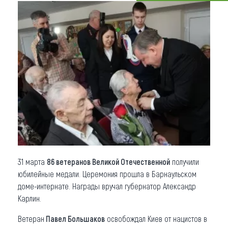
Что привезти (сувениры)
О регионе
Коллекция впечатлений
Другие рубрики
31 марта
86 ветеранов Великой Отечественной
получили
юбилейные медали. Церемония прошла в Барнаульском
доме-интернате. Награды вручал губернатор Александр
Карлин.
Ветеран
Павел Большаков
освобождал Киев от нацистов в