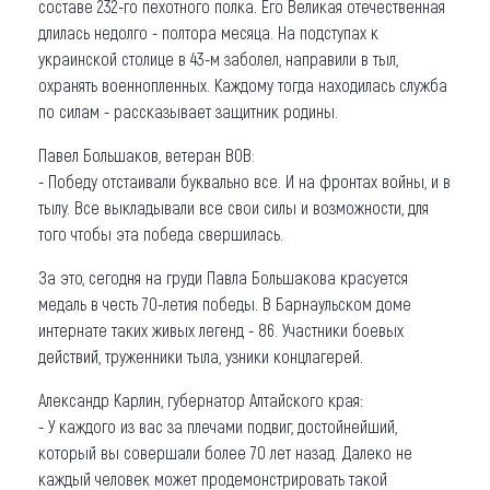
составе 232-го пехотного полка. Его Великая отечественная
длилась недолго - полтора месяца. На подступах к
украинской столице в 43-м заболел, направили в тыл,
охранять военнопленных. Каждому тогда находилась служба
по силам - рассказывает защитник родины.
Павел Большаков, ветеран ВОВ:
- Победу отстаивали буквально все. И на фронтах войны, и в
тылу. Все выкладывали все свои силы и возможности, для
того чтобы эта победа свершилась.
За это, сегодня на груди Павла Большакова красуется
медаль в честь 70-летия победы. В Барнаульском доме
интернате таких живых легенд - 86. Участники боевых
действий, труженники тыла, узники концлагерей.
Александр Карлин, губернатор Алтайского края:
- У каждого из вас за плечами подвиг, достойнейший,
который вы совершали более 70 лет назад. Далеко не
каждый человек может продемонстрировать такой