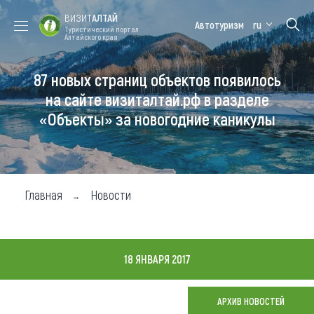
ВИЗИТ
АЛТАЙ
Автотуризм
ru
Туристический портал
Алтайского края
87 новых страниц объектов появилось
Форум VISIT
Цветение
Медицинский
Алтайская
ALTAI
маральника
форум
зимовка
на сайте визиталтай.рф в разделе
«Объекты» за новогодние каникулы
Туры
Где побывать
Чем заняться
Главная
Новости
Где остановиться
Где поесть
18 ЯНВАРЯ 2017
Карта
АРХИВ НОВОСТЕЙ
Новости