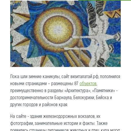
Что привезти (сувениры)
О регионе
Коллекция впечатлений
Другие рубрики
Пока шли зимние каникулы, сайт визиталатай.рф, пополнился
новыми страницами – размещены 87
объектов
,
преимущественно в разделы «Архитектура», «Памятники» -
достопримечательности Барнаула, Белокурихи, Бийска и
других городов и районов края.
На сайте - здания железнодорожных вокзалов, их
фотографии, занимательные истории и факты. Также
появились страницы питомников животных и птиц, куда могут