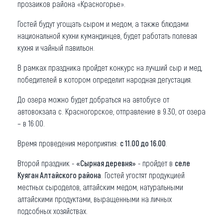
прозаиков района «Красногорье».
Гостей будут угощать сыром и медом, а также блюдами
национальной кухни кумандинцев, будет работать полевая
кухня и чайный павильон.
В рамках праздника пройдет конкурс на лучший сыр и мед,
победителей в котором определит народная дегустация.
До озера можно будет добраться на автобусе от
автовокзала с. Красногорское, отправление в 9.30, от озера
– в 16.00.
Время проведения мероприятия:
с 11.00 до 16.00
.
Второй праздник -
«Сырная деревня»
- пройдет в
селе
Куяган Алтайского района
. Гостей угостят продукцией
местных сыроделов, алтайским медом, натуральными
алтайскими продуктами, выращенными на личных
подсобных хозяйствах.