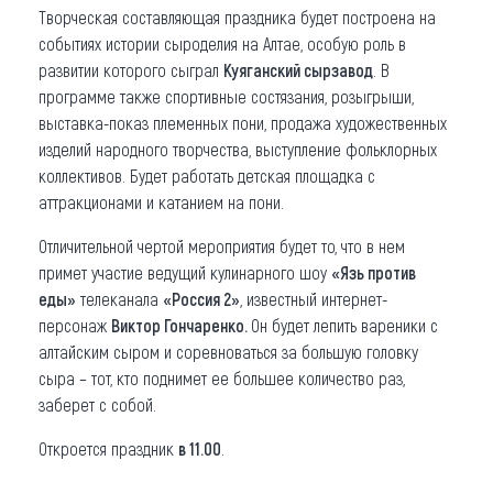
Творческая составляющая праздника будет построена на
событиях истории сыроделия на Алтае, особую роль в
развитии которого сыграл
Куяганский сырзавод
. В
программе также спортивные состязания, розыгрыши,
выставка-показ племенных пони, продажа художественных
изделий народного творчества, выступление фольклорных
коллективов. Будет работать детская площадка с
аттракционами и катанием на пони.
Отличительной чертой мероприятия будет то, что в нем
примет участие ведущий кулинарного шоу
«Язь против
еды»
телеканала
«Россия 2»
, известный интернет-
персонаж
Виктор Гончаренко.
Он будет лепить вареники с
алтайским сыром и соревноваться за большую головку
сыра – тот, кто поднимет ее большее количество раз,
заберет с собой.
Откроется праздник
в 11.00
.