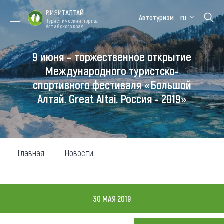
ВИЗИТ
АЛТАЙ
Автотуризм
ru
Туристический портал
Алтайского края
9 июня – торжественное открытие
Форум VISIT
Цветение
Медицинский
Алтайская
ALTAI
маральника
форум
зимовка
Международного туристско-
спортивного фестиваля «Большой
Туры
Алтай. Great Altai. Россия - 2019»
Где побывать
Чем заняться
Где остановиться
Главная
Новости
Где поесть
Карта
30 МАЯ 2019
Новости