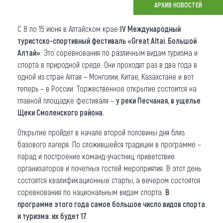
АРХИВ НОВОСТЕЙ
Что привезти (сувениры)
С 8 по 15 июня в Алтайском крае
IV Международный
О регионе
туристско-спортивный фестиваль «Great Altai. Большой
Алтай»
. Это соревнования по различным видам туризма и
Коллекция впечатлений
спорта в природной среде. Они проходят раз в два года в
одной из стран Алтая – Монголии, Китае, Казахстане и вот
Другие рубрики
теперь – в России. Торжественное открытие состоится на
главной площадке фестиваля –
у реки Песчаная, в ущелье
Щеки Смоленского района.
Открытие пройдет в начале второй половины дня близ
базового лагеря. По сложившейся традиции в программе –
парад и построение команд-участниц, приветствие
организаторов и почетных гостей мероприятия. В этот день
состоятся квалификационные старты, а вечером состоятся
соревнования по национальным видам спорта.
В
программе этого года самое большое число видов спорта
и туризма: их будет 17.