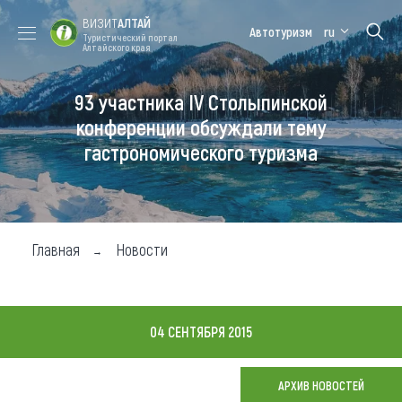
ВИЗИТ
АЛТАЙ
Автотуризм
ru
Туристический портал
Алтайского края
93 участника IV Столыпинской
Форум VISIT
Цветение
Медицинский
Алтайская
ALTAI
маральника
форум
зимовка
конференции обсуждали тему
гастрономического туризма
Туры
Где побывать
Чем заняться
Главная
Новости
Где остановиться
Где поесть
04 СЕНТЯБРЯ 2015
Карта
АРХИВ НОВОСТЕЙ
Новости