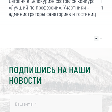
Сегодня в Белокурихе состоялся конкурс
Перс
«Лучший по профессии». Участники -
тыся
администраторы санаториев и гостиниц
ПОДПИШИСЬ НА НАШИ
НОВОСТИ
Ваш e-mail
*