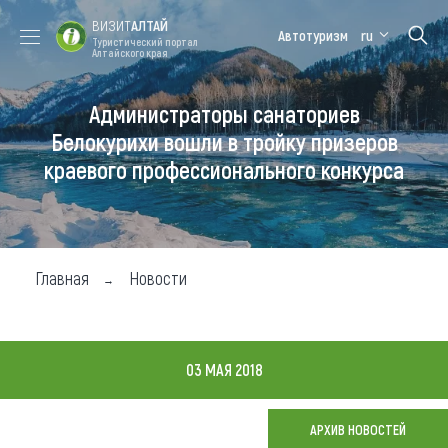
ВИЗИТ
АЛТАЙ
Автотуризм
ru
Туристический портал
Алтайского края
Администраторы санаториев
Форум VISIT
Цветение
Медицинский
Алтайская
ALTAI
маральника
форум
зимовка
Белокурихи вошли в тройку призеров
краевого профессионального конкурса
Туры
Где побывать
Чем заняться
Главная
Новости
Где остановиться
Где поесть
03 МАЯ 2018
Карта
АРХИВ НОВОСТЕЙ
Новости