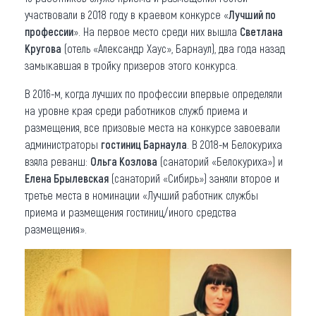
участвовали в 2018 году в краевом конкурсе «
Лучший по
профессии
». На первое место среди них вышла
Светлана
Кругова
(отель «Александр Хаус», Барнаул), два года назад
замыкавшая в тройку призеров этого конкурса.
В 2016-м, когда лучших по профессии впервые определяли
на уровне края среди работников служб приема и
размещения, все призовые места на конкурсе завоевали
администраторы
гостиниц Барнаула
. В 2018-м Белокуриха
взяла реванш:
Ольга Козлова
(санаторий «Белокуриха») и
Елена Брылевская
(санаторий «Сибирь») заняли второе и
третье места в номинации «Лучший работник службы
приема и размещения гостиниц/иного средства
размещения».