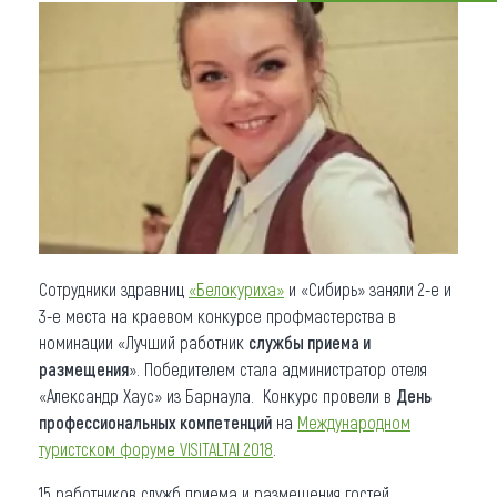
Что привезти (сувениры)
О регионе
Коллекция впечатлений
Другие рубрики
Сотрудники здравниц
«Белокуриха»
и «Сибирь» заняли 2-е и
3-е места на краевом конкурсе профмастерства в
номинации «Лучший работник
службы приема и
размещения
». Победителем стала администратор отеля
«Александр Хаус» из Барнаула. Конкурс провели в
День
профессиональных компетенций
на
Международном
туристском форуме VISITALTAI 2018
.
15 работников служб приема и размещения гостей